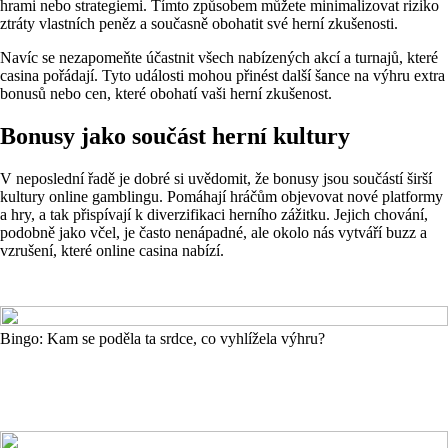
hrami nebo strategiemi. Tímto způsobem můžete minimalizovat riziko
ztráty vlastních peněz a současně obohatit své herní zkušenosti.
Navíc se nezapomeňte účastnit všech nabízených akcí a turnajů, které
casina pořádají. Tyto události mohou přinést další šance na výhru extra
bonusů nebo cen, které obohatí vaši herní zkušenost.
Bonusy jako součást herní kultury
V neposlední řadě je dobré si uvědomit, že bonusy jsou součástí širší
kultury online gamblingu. Pomáhají hráčům objevovat nové platformy
a hry, a tak přispívají k diverzifikaci herního zážitku. Jejich chování,
podobně jako včel, je často nenápadné, ale okolo nás vytváří buzz a
vzrušení, které online casina nabízí.
Bingo: Kam se poděla ta srdce, co vyhlížela výhru?