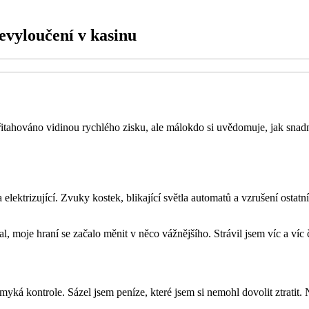
bevyloučení v kasinu
řitahováno vidinou rychlého zisku, ale málokdo si uvědomuje, jak snadno
 elektrizující. Zvuky kostek, blikající světla automatů a vzrušení osta
, moje hraní se začalo měnit v něco vážnějšího. Strávil jsem víc a víc č
myká kontrole. Sázel jsem peníze, které jsem si nemohl dovolit ztrati