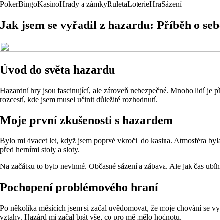
Poker
Bingo
Kasino
Hrady a zámky
Ruleta
Loterie
Hra
Sázení
Jak jsem se vyřadil z hazardu: Příběh o se
Úvod do světa hazardu
Hazardní hry jsou fascinující, ale zároveň nebezpečné. Mnoho lidí je p
rozcestí, kde jsem musel učinit důležité rozhodnutí.
Moje první zkušenosti s hazardem
Bylo mi dvacet let, když jsem poprvé vkročil do kasina. Atmosféra byla
před herními stoly a sloty.
Na začátku to bylo nevinné. Občasné sázení a zábava. Ale jak čas ubíhal
Pochopení problémového hraní
Po několika měsících jsem si začal uvědomovat, že moje chování se vy
vztahy. Hazárd mi začal brát vše, co pro mě mělo hodnotu.