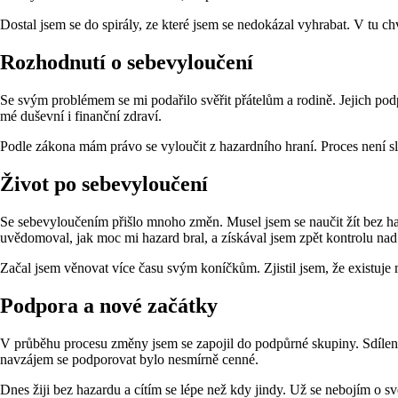
Dostal jsem se do spirály, ze které jsem se nedokázal vyhrabat. V tu chv
Rozhodnutí o sebevyloučení
Se svým problémem se mi podařilo svěřit přátelům a rodině. Jejich pod
mé duševní i finanční zdraví.
Podle zákona mám právo se vyloučit z hazardního hraní. Proces není slo
Život po sebevyloučení
Se sebevyloučením přišlo mnoho změn. Musel jsem se naučit žít bez haz
uvědomoval, jak moc mi hazard bral, a získával jsem zpět kontrolu na
Začal jsem věnovat více času svým koníčkům. Zjistil jsem, že existuje 
Podpora a nové začátky
V průběhu procesu změny jsem se zapojil do podpůrné skupiny. Sdílení
navzájem se podporovat bylo nesmírně cenné.
Dnes žiji bez hazardu a cítím se lépe než kdy jindy. Už se nebojím o s