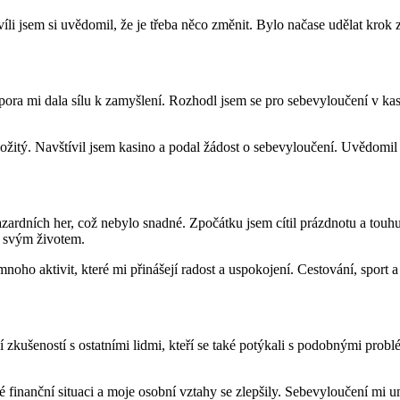
íli jsem si uvědomil, že je třeba něco změnit. Bylo načase udělat krok z
pora mi dala sílu k zamyšlení. Rozhodl jsem se pro sebevyloučení v kas
žitý. Navštívil jsem kasino a podal žádost o sebevyloučení. Uvědomil js
ardních her, což nebylo snadné. Zpočátku jsem cítil prázdnotu a touhu
d svým životem.
mnoho aktivit, které mi přinášejí radost a uspokojení. Cestování, sport
 zkušeností s ostatními lidmi, kteří se také potýkali s podobnými pro
vé finanční situaci a moje osobní vztahy se zlepšily. Sebevyloučení mi