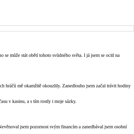
 se může stát obětí tohoto svůdného světa. I já jsem se ocitl na
tních hráčů mě okamžitě okouzlily. Zanedlouho jsem začal trávit hodiny
asu v kasinu, a s tím rostly i moje sázky.
t. Nevěnoval jsem pozornost svým financím a zanedbával jsem osobní