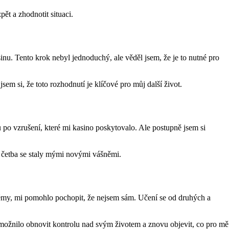
pět a zhodnotit situaci.
inu. Tento krok nebyl jednoduchý, ale věděl jsem, že je to nutné pro
em si, že toto rozhodnutí je klíčové pro můj další život.
 po vzrušení, které mi kasino poskytovalo. Ale postupně jsem si
 a četba se staly mými novými vášněmi.
blémy, mi pomohlo pochopit, že nejsem sám. Učení se od druhých a
 umožnilo obnovit kontrolu nad svým životem a znovu objevit, co pro mě