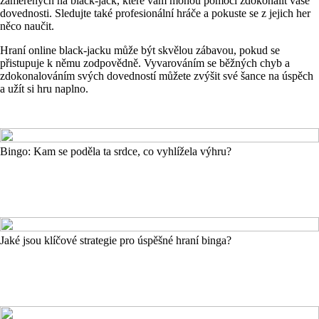
zaměřených na black-jack, které vám mohou pomoci zdokonalit vaše
dovednosti. Sledujte také profesionální hráče a pokuste se z jejich her
něco naučit.
Hraní online black-jacku může být skvělou zábavou, pokud se
přistupuje k němu zodpovědně. Vyvarováním se běžných chyb a
zdokonalováním svých dovedností můžete zvýšit své šance na úspěch
a užít si hru naplno.
Bingo: Kam se poděla ta srdce, co vyhlížela výhru?
Jaké jsou klíčové strategie pro úspěšné hraní binga?