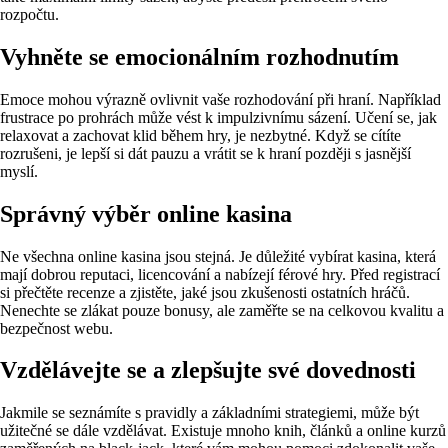
rozpočtu.
Vyhněte se emocionálním rozhodnutím
Emoce mohou výrazně ovlivnit vaše rozhodování při hraní. Například
frustrace po prohrách může vést k impulzivnímu sázení. Učení se, jak
relaxovat a zachovat klid během hry, je nezbytné. Když se cítíte
rozrušeni, je lepší si dát pauzu a vrátit se k hraní později s jasnější
myslí.
Správný výběr online kasina
Ne všechna online kasina jsou stejná. Je důležité vybírat kasina, která
mají dobrou reputaci, licencování a nabízejí férové hry. Před registrací
si přečtěte recenze a zjistěte, jaké jsou zkušenosti ostatních hráčů.
Nenechte se zlákat pouze bonusy, ale zaměřte se na celkovou kvalitu a
bezpečnost webu.
Vzdělávejte se a zlepšujte své dovednosti
Jakmile se seznámíte s pravidly a základními strategiemi, může být
užitečné se dále vzdělávat. Existuje mnoho knih, článků a online kurzů