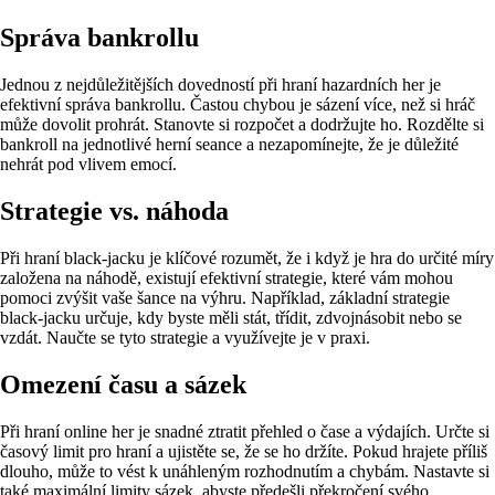
Správa bankrollu
Jednou z nejdůležitějších dovedností při hraní hazardních her je
efektivní správa bankrollu. Častou chybou je sázení více, než si hráč
může dovolit prohrát. Stanovte si rozpočet a dodržujte ho. Rozdělte si
bankroll na jednotlivé herní seance a nezapomínejte, že je důležité
nehrát pod vlivem emocí.
Strategie vs. náhoda
Při hraní black-jacku je klíčové rozumět, že i když je hra do určité míry
založena na náhodě, existují efektivní strategie, které vám mohou
pomoci zvýšit vaše šance na výhru. Například, základní strategie
black-jacku určuje, kdy byste měli stát, třídit, zdvojnásobit nebo se
vzdát. Naučte se tyto strategie a využívejte je v praxi.
Omezení času a sázek
Při hraní online her je snadné ztratit přehled o čase a výdajích. Určte si
časový limit pro hraní a ujistěte se, že se ho držíte. Pokud hrajete příliš
dlouho, může to vést k unáhleným rozhodnutím a chybám. Nastavte si
také maximální limity sázek, abyste předešli překročení svého