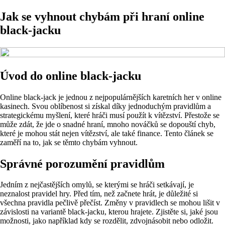
Jak se vyhnout chybám při hraní online
black-jacku
Úvod do online black-jacku
Online black-jack je jednou z nejpopulárnějších karetních her v online
kasinech. Svou oblíbenost si získal díky jednoduchým pravidlům a
strategickému myšlení, které hráči musí použít k vítězství. Přestože se
může zdát, že jde o snadné hraní, mnoho nováčků se dopouští chyb,
které je mohou stát nejen vítězství, ale také finance. Tento článek se
zaměří na to, jak se těmto chybám vyhnout.
Správné porozumění pravidlům
Jedním z nejčastějších omylů, se kterými se hráči setkávají, je
neznalost pravidel hry. Před tím, než začnete hrát, je důležité si
všechna pravidla pečlivě přečíst. Změny v pravidlech se mohou lišit v
závislosti na variantě black-jacku, kterou hrajete. Zjistěte si, jaké jsou
možnosti, jako například kdy se rozdělit, zdvojnásobit nebo odložit.