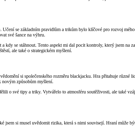
e. Učení se základním pravidlům a trikům bylo klíčové pro rozvoj mého h
ovat své šance na výhru.
t a kdy se stáhnout. Tento aspekt mi dal pocit kontroly, který jsem na
těstí, ale také o strategickém myšlení.
ědomění si společenského rozměru blackjacku. Hra přitahuje různé lidi a
ě k novým způsobům myšlení.
lili o své tipy a triky. Vytvářelo to atmosféru soutěživosti, ale také v
é jsem si musel uvědomit rizika, která s nimi souvisejí. Hraní může být n