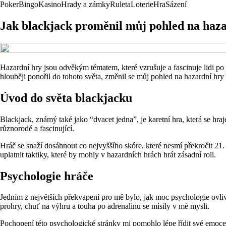
Poker
Bingo
Kasino
Hrady a zámky
Ruleta
Loterie
Hra
Sázení
Jak blackjack proměnil můj pohled na haz
Hazardní hry jsou odvěkým tématem, které vzrušuje a fascinuje lidi po 
hlouběji ponořil do tohoto světa, změnil se můj pohled na hazardní hry
Úvod do světa blackjacku
Blackjack, známý také jako “dvacet jedna”, je karetní hra, která se hraje
různorodé a fascinující.
Hráč se snaží dosáhnout co nejvyššího skóre, které nesmí překročit 21
uplatnit taktiky, které by mohly v hazardních hrách hrát zásadní roli.
Psychologie hráče
Jedním z největších překvapení pro mě bylo, jak moc psychologie ovlivň
prohry, chuť na výhru a touha po adrenalinu se mísily v mé mysli.
Pochopení této psychologické stránky mi pomohlo lépe řídit své emoce a