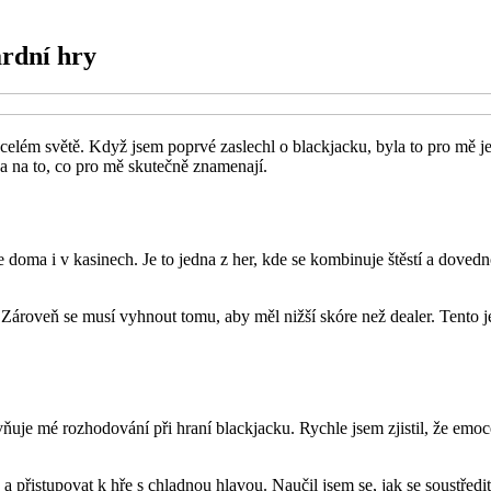
ardní hry
celém světě. Když jsem poprvé zaslechl o blackjacku, byla to pro mě jen
 a na to, co pro mě skutečně znamenají.
 doma i v kasinech. Je to jedna z her, kde se kombinuje štěstí a dovednos
. Zároveň se musí vyhnout tomu, aby měl nižší skóre než dealer. Tento 
uje mé rozhodování při hraní blackjacku. Rychle jsem zjistil, že emoce 
 přistupovat k hře s chladnou hlavou. Naučil jsem se, jak se soustředit