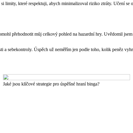
i limity, které respektuji, abych minimalizoval riziko ztráty. Učení 
pomohl přehodnotit můj celkový pohled na hazardní hry. Uvědomil jsem s
sti a sebekontroly. Úspěch už neměřím jen podle toho, kolik peněz vyhrál
Jaké jsou klíčové strategie pro úspěšné hraní binga?