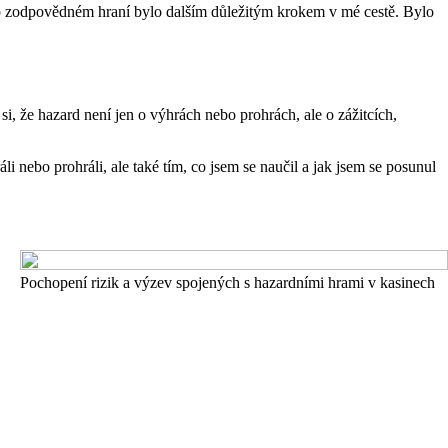
se o zodpovědném hraní bylo dalším důležitým krokem v mé cestě. Bylo
i, že hazard není jen o výhrách nebo prohrách, ale o zážitcích,
i nebo prohráli, ale také tím, co jsem se naučil a jak jsem se posunul
Pochopení rizik a výzev spojených s hazardními hrami v kasinech