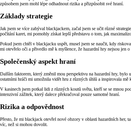
způsobem jsem mohl lépe odhadnout rizika a přizpůsobit své hraní.
Základy strategie
Jak jsem se více zabýval blackjackem, začal jsem se učit různé strategi
počítání karet, mi pomohly získat lepší představu o tom, jak maximaliz
Pokud jsem chtěl v blackjacku uspět, musel jsem se naučit, kdy riskova
mi otevřelo oči a přivedlo mě k myšlence, že hazardní hry nejsou jen o š
Společenský aspekt hraní
Dalším faktorem, který změnil mou perspektivu na hazardní hry, bylo uv
ostatními hráči mi umožnila vidět hru z různých úhlů a inspirovala m
V kasinech jsem potkal lidi z různých koutů světa, kteří se se mnou podě
intenzivní zážitek, který dalece překračoval pouze samotné hraní.
Rizika a odpovědnost
Přesto, že mi blackjack otevřel nové obzory v oblasti hazardních her, tak
víc, než si mohou dovolit.