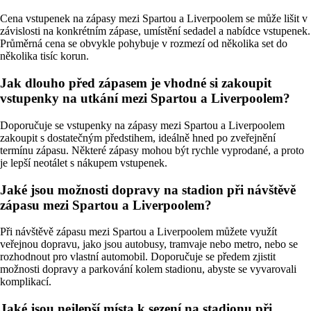
Cena vstupenek na zápasy mezi Spartou a Liverpoolem se může lišit v
závislosti na konkrétním zápase, umístění sedadel a nabídce vstupenek.
Průměrná cena se obvykle pohybuje v rozmezí od několika set do
několika tisíc korun.
Jak dlouho před zápasem je vhodné si zakoupit
vstupenky na utkání mezi Spartou a Liverpoolem?
Doporučuje se vstupenky na zápasy mezi Spartou a Liverpoolem
zakoupit s dostatečným předstihem, ideálně hned po zveřejnění
termínu zápasu. Některé zápasy mohou být rychle vyprodané, a proto
je lepší neotálet s nákupem vstupenek.
Jaké jsou možnosti dopravy na stadion při návštěvě
zápasu mezi Spartou a Liverpoolem?
Při návštěvě zápasu mezi Spartou a Liverpoolem můžete využít
veřejnou dopravu, jako jsou autobusy, tramvaje nebo metro, nebo se
rozhodnout pro vlastní automobil. Doporučuje se předem zjistit
možnosti dopravy a parkování kolem stadionu, abyste se vyvarovali
komplikací.
Jaké jsou nejlepší místa k sezení na stadionu při