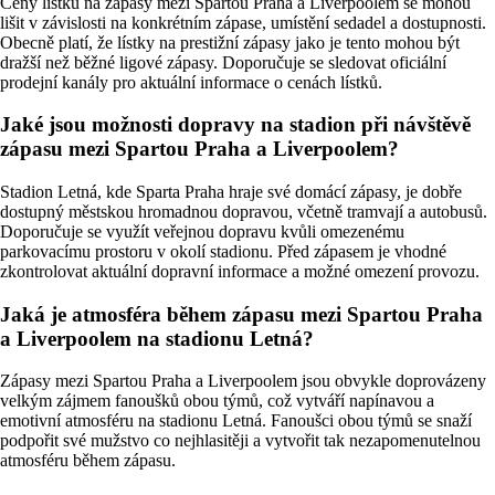
Ceny lístků na zápasy mezi Spartou Praha a Liverpoolem se mohou
lišit v závislosti na konkrétním zápase, umístění sedadel a dostupnosti.
Obecně platí, že lístky na prestižní zápasy jako je tento mohou být
dražší než běžné ligové zápasy. Doporučuje se sledovat oficiální
prodejní kanály pro aktuální informace o cenách lístků.
Jaké jsou možnosti dopravy na stadion při návštěvě
zápasu mezi Spartou Praha a Liverpoolem?
Stadion Letná, kde Sparta Praha hraje své domácí zápasy, je dobře
dostupný městskou hromadnou dopravou, včetně tramvají a autobusů.
Doporučuje se využít veřejnou dopravu kvůli omezenému
parkovacímu prostoru v okolí stadionu. Před zápasem je vhodné
zkontrolovat aktuální dopravní informace a možné omezení provozu.
Jaká je atmosféra během zápasu mezi Spartou Praha
a Liverpoolem na stadionu Letná?
Zápasy mezi Spartou Praha a Liverpoolem jsou obvykle doprovázeny
velkým zájmem fanoušků obou týmů, což vytváří napínavou a
emotivní atmosféru na stadionu Letná. Fanoušci obou týmů se snaží
podpořit své mužstvo co nejhlasitěji a vytvořit tak nezapomenutelnou
atmosféru během zápasu.