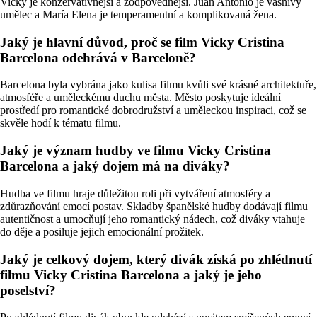
Vicky je konzervativnější a zodpovědnější. Juan Antonio je vášnivý
umělec a María Elena je temperamentní a komplikovaná žena.
Jaký je hlavní důvod, proč se film Vicky Cristina
Barcelona odehrává v Barceloně?
Barcelona byla vybrána jako kulisa filmu kvůli své krásné architektuře,
atmosféře a uměleckému duchu města. Město poskytuje ideální
prostředí pro romantické dobrodružství a uměleckou inspiraci, což se
skvěle hodí k tématu filmu.
Jaký je význam hudby ve filmu Vicky Cristina
Barcelona a jaký dojem má na diváky?
Hudba ve filmu hraje důležitou roli při vytváření atmosféry a
zdůrazňování emocí postav. Skladby španělské hudby dodávají filmu
autentičnost a umocňují jeho romantický nádech, což diváky vtahuje
do děje a posiluje jejich emocionální prožitek.
Jaký je celkový dojem, který divák získá po zhlédnutí
filmu Vicky Cristina Barcelona a jaký je jeho
poselství?