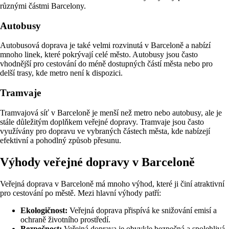
různými částmi Barcelony.
Autobusy
Autobusová doprava je také velmi rozvinutá v Barceloně a nabízí
mnoho linek, které pokrývají celé město. Autobusy jsou často
vhodnější pro cestování do méně dostupných částí města nebo pro
delší trasy, kde metro není k dispozici.
Tramvaje
Tramvajová síť v Barceloně je menší než metro nebo autobusy, ale je
stále důležitým doplňkem veřejné dopravy. Tramvaje jsou často
využívány pro dopravu ve vybraných částech města, kde nabízejí
efektivní a pohodlný způsob přesunu.
Výhody veřejné dopravy v Barceloně
Veřejná doprava v Barceloně má mnoho výhod, které ji činí atraktivní
pro cestování po městě. Mezi hlavní výhody patří:
Ekologičnost:
Veřejná doprava přispívá ke snižování emisí a
ochraně životního prostředí.
Bezpečnost:
Veřejná doprava je obvykle bezpečná a spolehlivá