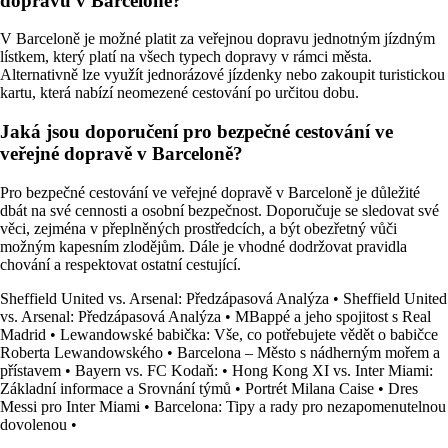
dopravu v Barceloně?
V Barceloně je možné platit za veřejnou dopravu jednotným jízdným
lístkem, který platí na všech typech dopravy v rámci města.
Alternativně lze využít jednorázové jízdenky nebo zakoupit turistickou
kartu, která nabízí neomezené cestování po určitou dobu.
Jaká jsou doporučení pro bezpečné cestování ve
veřejné dopravě v Barceloně?
Pro bezpečné cestování ve veřejné dopravě v Barceloně je důležité
dbát na své cennosti a osobní bezpečnost. Doporučuje se sledovat své
věci, zejména v přeplněných prostředcích, a být obezřetný vůči
možným kapesním zlodějům. Dále je vhodné dodržovat pravidla
chování a respektovat ostatní cestující.
Sheffield United vs. Arsenal: Předzápasová Analýza
•
Sheffield United
vs. Arsenal: Předzápasová Analýza
•
MBappé a jeho spojitost s Real
Madrid
•
Lewandowské babička: Vše, co potřebujete vědět o babičce
Roberta Lewandowského
•
Barcelona – Město s nádherným mořem a
přístavem
•
Bayern vs. FC Kodaň:
•
Hong Kong XI vs. Inter Miami:
Základní informace a Srovnání týmů
•
Portrét Milana Caise
•
Dres
Messi pro Inter Miami
•
Barcelona: Tipy a rady pro nezapomenutelnou
dovolenou
•