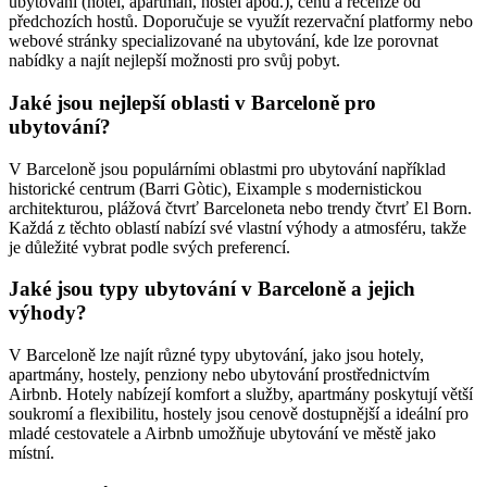
ubytování (hotel, apartmán, hostel apod.), cenu a recenze od
předchozích hostů. Doporučuje se využít rezervační platformy nebo
webové stránky specializované na ubytování, kde lze porovnat
nabídky a najít nejlepší možnosti pro svůj pobyt.
Jaké jsou nejlepší oblasti v Barceloně pro
ubytování?
V Barceloně jsou populárními oblastmi pro ubytování například
historické centrum (Barri Gòtic), Eixample s modernistickou
architekturou, plážová čtvrť Barceloneta nebo trendy čtvrť El Born.
Každá z těchto oblastí nabízí své vlastní výhody a atmosféru, takže
je důležité vybrat podle svých preferencí.
Jaké jsou typy ubytování v Barceloně a jejich
výhody?
V Barceloně lze najít různé typy ubytování, jako jsou hotely,
apartmány, hostely, penziony nebo ubytování prostřednictvím
Airbnb. Hotely nabízejí komfort a služby, apartmány poskytují větší
soukromí a flexibilitu, hostely jsou cenově dostupnější a ideální pro
mladé cestovatele a Airbnb umožňuje ubytování ve městě jako
místní.