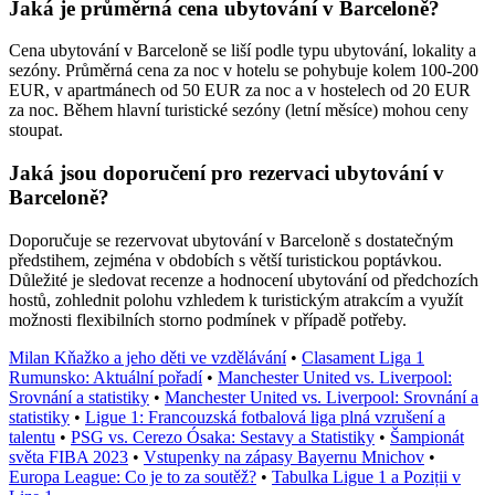
Jaká je průměrná cena ubytování v Barceloně?
Cena ubytování v Barceloně se liší podle typu ubytování, lokality a
sezóny. Průměrná cena za noc v hotelu se pohybuje kolem 100-200
EUR, v apartmánech od 50 EUR za noc a v hostelech od 20 EUR
za noc. Během hlavní turistické sezóny (letní měsíce) mohou ceny
stoupat.
Jaká jsou doporučení pro rezervaci ubytování v
Barceloně?
Doporučuje se rezervovat ubytování v Barceloně s dostatečným
předstihem, zejména v obdobích s větší turistickou poptávkou.
Důležité je sledovat recenze a hodnocení ubytování od předchozích
hostů, zohlednit polohu vzhledem k turistickým atrakcím a využít
možnosti flexibilních storno podmínek v případě potřeby.
Milan Kňažko a jeho děti ve vzdělávání
•
Clasament Liga 1
Rumunsko: Aktuální pořadí
•
Manchester United vs. Liverpool:
Srovnání a statistiky
•
Manchester United vs. Liverpool: Srovnání a
statistiky
•
Ligue 1: Francouzská fotbalová liga plná vzrušení a
talentu
•
PSG vs. Cerezo Ósaka: Sestavy a Statistiky
•
Šampionát
světa FIBA 2023
•
Vstupenky na zápasy Bayernu Mnichov
•
Europa League: Co je to za soutěž?
•
Tabulka Ligue 1 a Poziții v