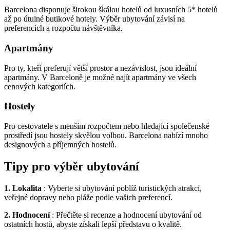
Barcelona disponuje širokou škálou hotelů od luxusních 5* hotelů
až po útulné butikové hotely. Výběr ubytování závisí na
preferencích a rozpočtu návštěvníka.
Apartmány
Pro ty, kteří preferují větší prostor a nezávislost, jsou ideální
apartmány. V Barceloně je možné najít apartmány ve všech
cenových kategoriích.
Hostely
Pro cestovatele s menším rozpočtem nebo hledající společenské
prostředí jsou hostely skvělou volbou. Barcelona nabízí mnoho
designových a příjemných hostelů.
Tipy pro výběr ubytování
1. Lokalita
: Vyberte si ubytování poblíž turistických atrakcí,
veřejné dopravy nebo pláže podle vašich preferencí.
2. Hodnocení
: Přečtěte si recenze a hodnocení ubytování od
ostatních hostů, abyste získali lepší představu o kvalitě.