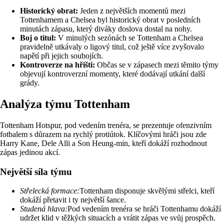
Historický obrat:
Jeden z největších momentů mezi
Tottenhamem a Chelsea byl historický obrat v posledních
minutách zápasu, který diváky doslova dostal na nohy.
Boj o titul:
V minulých sezónách se Tottenham a Chelsea
pravidelně utkávaly o ligový titul, což ještě více zvyšovalo
napětí při jejich soubojích.
Kontroverze na hřišti:
Občas se v zápasech mezi těmito týmy
objevují kontroverzní momenty, které dodávají utkání další
grády.
Analýza týmu Tottenham
Tottenham Hotspur, pod vedením trenéra, se prezentuje ofenzivním
fotbalem s důrazem na rychlý protiútok. Klíčovými hráči jsou zde
Harry Kane, Dele Alli a Son Heung-min, kteří dokáží rozhodnout
zápas jedinou akcí.
Největší síla týmu
Střelecká formace:
Tottenham disponuje skvělými střelci, kteří
dokáží přetavit i ty největší šance.
Studená hlava:
Pod vedením trenéra se hráči Tottenhamu dokáží
udržet klid v těžkých situacích a vrátit zápas ve svůj prospěch.