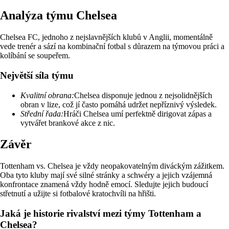
Analýza týmu Chelsea
Chelsea FC, jednoho z nejslavnějších klubů v Anglii, momentálně
vede trenér a sází na kombinační fotbal s důrazem na týmovou práci a
kolíbání se soupeřem.
Největší síla týmu
Kvalitní obrana:
Chelsea disponuje jednou z nejsolidnějších
obran v lize, což jí často pomáhá udržet nepříznivý výsledek.
Střední řada:
Hráči Chelsea umí perfektně dirigovat zápas a
vytvářet brankové akce z nic.
Závěr
Tottenham vs. Chelsea je vždy neopakovatelným diváckým zážitkem.
Oba tyto kluby mají své silné stránky a schwéry a jejich vzájemná
konfrontace znamená vždy hodně emocí. Sledujte jejich budoucí
střetnutí a užijte si fotbalové kratochvíli na hřišti.
Jaká je historie rivalství mezi týmy Tottenham a
Chelsea?