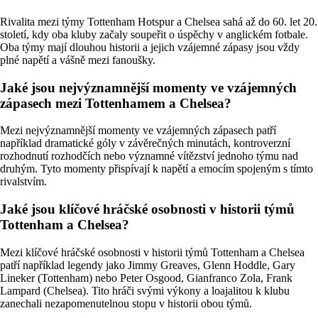
Rivalita mezi týmy Tottenham Hotspur a Chelsea sahá až do 60. let 20.
století, kdy oba kluby začaly soupeřit o úspěchy v anglickém fotbale.
Oba týmy mají dlouhou historii a jejich vzájemné zápasy jsou vždy
plné napětí a vášně mezi fanoušky.
Jaké jsou nejvýznamnější momenty ve vzájemných
zápasech mezi Tottenhamem a Chelsea?
Mezi nejvýznamnější momenty ve vzájemných zápasech patří
například dramatické góly v závěrečných minutách, kontroverzní
rozhodnutí rozhodčích nebo významné vítězství jednoho týmu nad
druhým. Tyto momenty přispívají k napětí a emocím spojeným s tímto
rivalstvím.
Jaké jsou klíčové hráčské osobnosti v historii týmů
Tottenham a Chelsea?
Mezi klíčové hráčské osobnosti v historii týmů Tottenham a Chelsea
patří například legendy jako Jimmy Greaves, Glenn Hoddle, Gary
Lineker (Tottenham) nebo Peter Osgood, Gianfranco Zola, Frank
Lampard (Chelsea). Tito hráči svými výkony a loajalitou k klubu
zanechali nezapomenutelnou stopu v historii obou týmů.