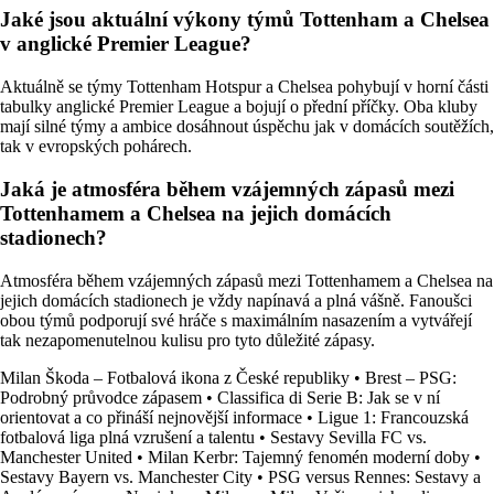
Jaké jsou aktuální výkony týmů Tottenham a Chelsea
v anglické Premier League?
Aktuálně se týmy Tottenham Hotspur a Chelsea pohybují v horní části
tabulky anglické Premier League a bojují o přední příčky. Oba kluby
mají silné týmy a ambice dosáhnout úspěchu jak v domácích soutěžích,
tak v evropských pohárech.
Jaká je atmosféra během vzájemných zápasů mezi
Tottenhamem a Chelsea na jejich domácích
stadionech?
Atmosféra během vzájemných zápasů mezi Tottenhamem a Chelsea na
jejich domácích stadionech je vždy napínavá a plná vášně. Fanoušci
obou týmů podporují své hráče s maximálním nasazením a vytvářejí
tak nezapomenutelnou kulisu pro tyto důležité zápasy.
Milan Škoda – Fotbalová ikona z České republiky
•
Brest – PSG:
Podrobný průvodce zápasem
•
Classifica di Serie B: Jak se v ní
orientovat a co přináší nejnovější informace
•
Ligue 1: Francouzská
fotbalová liga plná vzrušení a talentu
•
Sestavy Sevilla FC vs.
Manchester United
•
Milan Kerbr: Tajemný fenomén moderní doby
•
Sestavy Bayern vs. Manchester City
•
PSG versus Rennes: Sestavy a