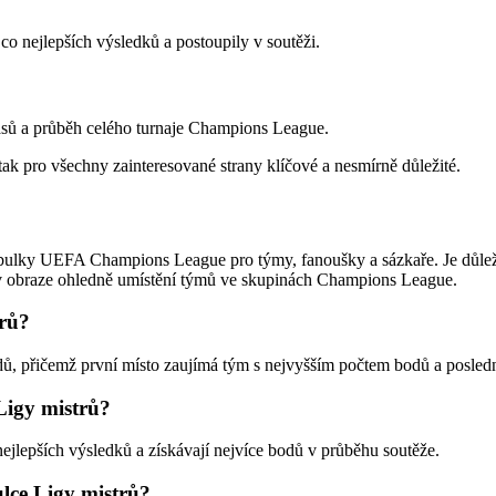
co nejlepších výsledků a postoupily v soutěži.
pasů a průběh celého turnaje Champions League.
 pro všechny zainteresované strany klíčové a nesmírně důležité.
bulky UEFA Champions League pro týmy, fanoušky a sázkaře. Je důležité 
e v obraze ohledně umístění týmů ve skupinách Champions League.
trů?
ů, přičemž první místo zaujímá tým s nejvyšším počtem bodů a posledn
Ligy mistrů?
nejlepších výsledků a získávají nejvíce bodů v průběhu soutěže.
ulce Ligy mistrů?