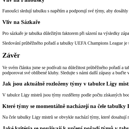
Fanoušci sledují tabulku s napětím a podporují své týmy, aby dosáhly 
Vliv na Sázkaře
Pro sázkaře je tabulka důležitým faktorem při sázení na výsledky zá
Sledování průběžného pořadí a tabulky UEFA Champions League je tak
Závěr
Ve svém článku jsme se podívali na důležitost průběžného pořadí a ta
podporovat své oblíbené kluby. Sledujte s námi další zápasy a buďt
Jak jsou aktuálně rozloženy týmy v tabulce Ligy mis
V tabulce Ligy mistrů jsou týmy rozděleny podle počtu získaných bod
Které týmy se momentálně nacházejí na čele tabulky 
Na čele tabulky Ligy mistrů se obvykle nachází týmy, které dosahují 
Jaké kritéria se používají k určení pořadí týmů v tab