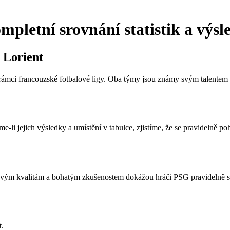
pletní srovnání statistik a výsl
 Lorient
ámci francouzské fotbalové ligy. Oba týmy jsou známy svým talentem a 
e-li jejich výsledky a umístění v tabulce, zjistíme, že se pravidelně p
 svým kvalitám a bohatým zkušenostem dokážou hráči PSG pravidelně sbí
t.