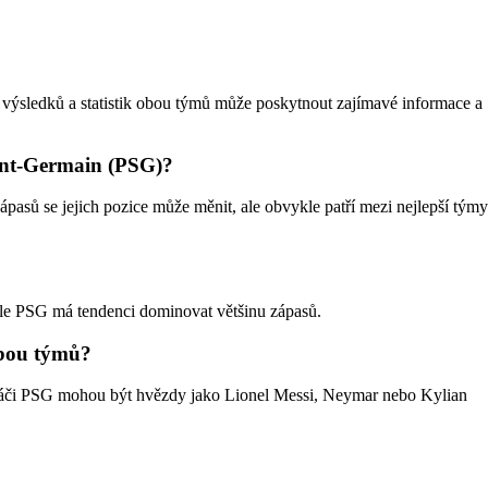
výsledků a statistik obou týmů může poskytnout zajímavé informace a
aint-Germain (PSG)?
ápasů se jejich pozice může měnit, ale obvykle patří mezi nejlepší týmy
 ale PSG má tendenci dominovat většinu zápasů.
obou týmů?
hráči PSG mohou být hvězdy jako Lionel Messi, Neymar nebo Kylian