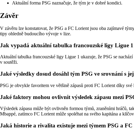
Aktuální forma PSG naznačuje, že tým je v dobré kondici.
Závěr
V závěru lze konstatovat, že PSG a FC Lorient jsou oba zajímavé tým
tipy ohledně budoucího vývoje v lize.
Jak vypadá aktuální tabulka francouzské ligy Ligue 
Aktuální tabulka francouzské ligy Ligue 1 ukazuje, že PSG se nachází na
v soutěži.
Jaké výsledky dosud dosáhl tým PSG ve srovnání s jej
PSG je obvykle favoritem ve většině zápasů proti FC Lorient díky své
Jaké faktory mohou ovlivnit výsledek zápasu mezi PSG
Výsledek zápasu může být ovlivněn formou týmů, zraněními hráčů, t
Mbappé, zatímco FC Lorient může spoléhat na svého kapitána a klíčové
Jaká historie a rivalita existuje mezi týmem PSG a F