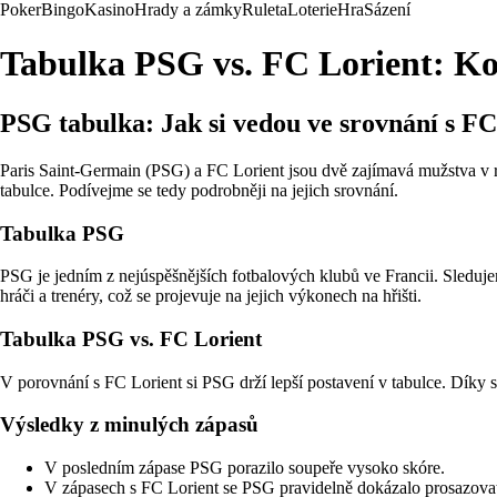
Poker
Bingo
Kasino
Hrady a zámky
Ruleta
Loterie
Hra
Sázení
Tabulka PSG vs. FC Lorient: Kom
PSG tabulka: Jak si vedou ve srovnání s FC
Paris Saint-Germain (PSG) a FC Lorient jsou dvě zajímavá mužstva v r
tabulce. Podívejme se tedy podrobněji na jejich srovnání.
Tabulka PSG
PSG je jedním z nejúspěšnějších fotbalových klubů ve Francii. Sledujem
hráči a trenéry, což se projevuje na jejich výkonech na hřišti.
Tabulka PSG vs. FC Lorient
V porovnání s FC Lorient si PSG drží lepší postavení v tabulce. Díky
Výsledky z minulých zápasů
V posledním zápase PSG porazilo soupeře vysoko skóre.
V zápasech s FC Lorient se PSG pravidelně dokázalo prosazova