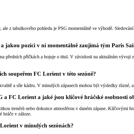
y, ale z tabulkového pohledu je PSG momentálně ve výhodě. Sledování 
1 a jakou pozici v ní momentálně zaujímá tým Paris S
 předních příčkách a bojuje o titul. V závislosti na aktuálním vývoji z
ich soupeřem FC Lorient v této sezóně?
 kvalitě a síle kádru. V minulých zápasech mohou být výsledky různé,
 a FC Lorient a jaké jsou klíčové hráčské osobnosti 
aktikou trenérů nebo dokonce atmosférou v daném zápase. Klíčovými 
 hráče v záloze.
C Lorient v minulých sezónách?