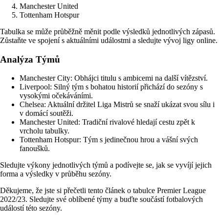
Manchester United
Tottenham Hotspur
Tabulka se může průběžně měnit podle výsledků jednotlivých zápasů.
Zůstaňte ve spojení s aktuálními událostmi a sledujte vývoj ligy online.
Analýza Týmů
Manchester City: Obhájci titulu s ambicemi na další vítězství.
Liverpool: Silný tým s bohatou historií přichází do sezóny s
vysokými očekáváními.
Chelsea: Aktuální držitel Liga Mistrů se snaží ukázat svou sílu i
v domácí soutěži.
Manchester United: Tradiční rivalové hledají cestu zpět k
vrcholu tabulky.
Tottenham Hotspur: Tým s jedinečnou hrou a vášní svých
fanoušků.
Sledujte výkony jednotlivých týmů a podívejte se, jak se vyvíjí jejich
forma a výsledky v průběhu sezóny.
Děkujeme, že jste si přečetli tento článek o tabulce Premier League
2022/23. Sledujte své oblíbené týmy a buďte součástí fotbalových
událostí této sezóny.