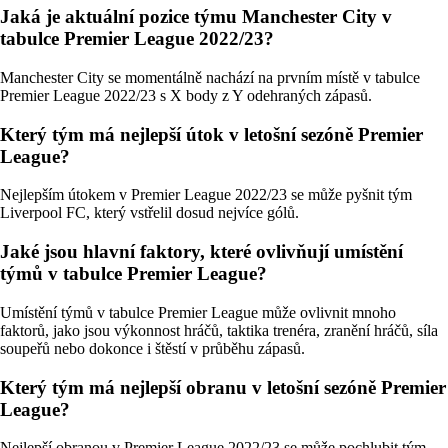
Jaká je aktuální pozice týmu Manchester City v
tabulce Premier League 2022/23?
Manchester City se momentálně nachází na prvním místě v tabulce
Premier League 2022/23 s X body z Y odehraných zápasů.
Který tým má nejlepší útok v letošní sezóně Premier
League?
Nejlepším útokem v Premier League 2022/23 se může pyšnit tým
Liverpool FC, který vstřelil dosud nejvíce gólů.
Jaké jsou hlavní faktory, které ovlivňují umístění
týmů v tabulce Premier League?
Umístění týmů v tabulce Premier League může ovlivnit mnoho
faktorů, jako jsou výkonnost hráčů, taktika trenéra, zranění hráčů, síla
soupeřů nebo dokonce i štěstí v průběhu zápasů.
Který tým má nejlepší obranu v letošní sezóně Premier
League?
Nejlepší obranou v Premier League 2022/23 se může pochlubit tým