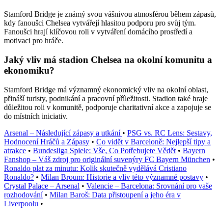
Stamford Bridge je známý svou vášnivou atmosférou během zápasů,
kdy fanoušci Chelsea vytvářejí hlasitou podporu pro svůj tým.
Fanoušci hrají klíčovou roli v vytváření domácího prostředí a
motivaci pro hráče.
Jaký vliv má stadion Chelsea na okolní komunitu a
ekonomiku?
Stamford Bridge má významný ekonomický vliv na okolní oblast,
přináší turisty, podnikání a pracovní příležitosti. Stadion také hraje
důležitou roli v komunitě, podporuje charitativní akce a zapojuje se
do místních iniciativ.
Arsenal – Následující zápasy a utkání
•
PSG vs. RC Lens: Sestavy,
Hodnocení Hráčů a Zápasy
•
Co vidět v Barceloně: Nejlepší tipy a
atrakce
•
Bundesliga Spiele: Vše, Co Potřebujete Vědět
•
Bayern
Fanshop – Váš zdroj pro originální suvenýry FC Bayern München
•
Ronaldo plat za minutu: Kolik skutečně vydělává Cristiano
Ronaldo?
•
Milan Broum: Historie a vliv této významné postavy
•
Crystal Palace – Arsenal
•
Valencie – Barcelona: Srovnání pro vaše
rozhodování
•
Milan Baroš: Data přistoupení a jeho éra v
Liverpoolu
•