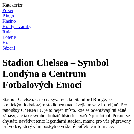
Kategorier
Poker
Bingo
Kasino
Hrady a zámky
Ruleta
Loterie
Hra
Sázení
Stadion Chelsea – Symbol
Londýna a Centrum
Fotbalových Emocí
Stadion Chelsea, často nazývaný také Stamford Bridge, je
ikonickým fotbalovým stadionem nacházejícím se v Londýně. Pro
fanoušky Chelsea FC je to nejen místo, kde se odehrávají důležité
zápasy, ale také symbol bohaté historie a vášně pro fotbal. Pokud se
chystáte navštívit tento legendární stadion, máme pro vás připravený
průvodce, který vám poskytne veškeré potřebné informace.