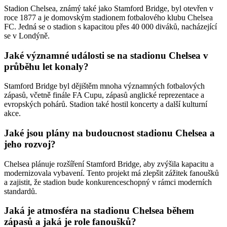
Stadion Chelsea, známý také jako Stamford Bridge, byl otevřen v
roce 1877 a je domovským stadionem fotbalového klubu Chelsea
FC. Jedná se o stadion s kapacitou přes 40 000 diváků, nacházející
se v Londýně.
Jaké významné události se na stadionu Chelsea v
průběhu let konaly?
Stamford Bridge byl dějištěm mnoha významných fotbalových
zápasů, včetně finále FA Cupu, zápasů anglické reprezentace a
evropských pohárů. Stadion také hostil koncerty a další kulturní
akce.
Jaké jsou plány na budoucnost stadionu Chelsea a
jeho rozvoj?
Chelsea plánuje rozšíření Stamford Bridge, aby zvýšila kapacitu a
modernizovala vybavení. Tento projekt má zlepšit zážitek fanoušků
a zajistit, že stadion bude konkurenceschopný v rámci moderních
standardů.
Jaká je atmosféra na stadionu Chelsea během
zápasů a jaká je role fanoušků?