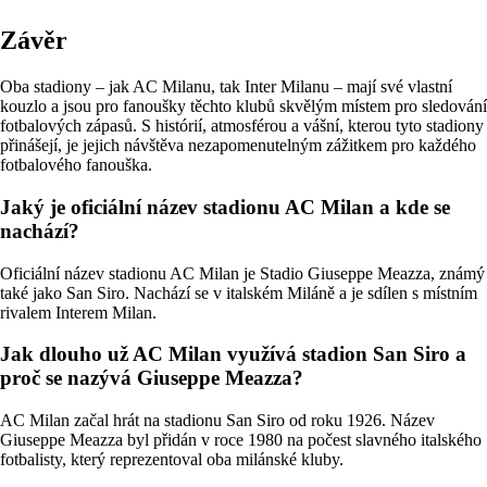
Závěr
Oba stadiony – jak AC Milanu, tak Inter Milanu – mají své vlastní
kouzlo a jsou pro fanoušky těchto klubů skvělým místem pro sledování
fotbalových zápasů. S histórií, atmosférou a vášní, kterou tyto stadiony
přinášejí, je jejich návštěva nezapomenutelným zážitkem pro každého
fotbalového fanouška.
Jaký je oficiální název stadionu AC Milan a kde se
nachází?
Oficiální název stadionu AC Milan je Stadio Giuseppe Meazza, známý
také jako San Siro. Nachází se v italském Miláně a je sdílen s místním
rivalem Interem Milan.
Jak dlouho už AC Milan využívá stadion San Siro a
proč se nazývá Giuseppe Meazza?
AC Milan začal hrát na stadionu San Siro od roku 1926. Název
Giuseppe Meazza byl přidán v roce 1980 na počest slavného italského
fotbalisty, který reprezentoval oba milánské kluby.