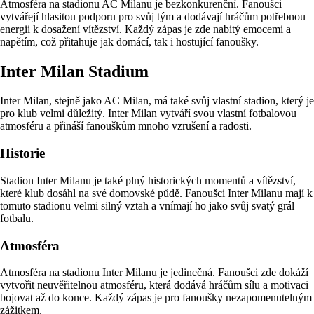
Atmosféra na stadionu AC Milanu je bezkonkurenční. Fanoušci
vytvářejí hlasitou podporu pro svůj tým a dodávají hráčům potřebnou
energii k dosažení vítězství. Každý zápas je zde nabitý emocemi a
napětím, což přitahuje jak domácí, tak i hostující fanoušky.
Inter Milan Stadium
Inter Milan, stejně jako AC Milan, má také svůj vlastní stadion, který je
pro klub velmi důležitý. Inter Milan vytváří svou vlastní fotbalovou
atmosféru a přináší fanouškům mnoho vzrušení a radosti.
Historie
Stadion Inter Milanu je také plný historických momentů a vítězství,
které klub dosáhl na své domovské půdě. Fanoušci Inter Milanu mají k
tomuto stadionu velmi silný vztah a vnímají ho jako svůj svatý grál
fotbalu.
Atmosféra
Atmosféra na stadionu Inter Milanu je jedinečná. Fanoušci zde dokáží
vytvořit neuvěřitelnou atmosféru, která dodává hráčům sílu a motivaci
bojovat až do konce. Každý zápas je pro fanoušky nezapomenutelným
zážitkem.