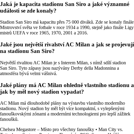
Jaká je kapacita stadionu San Siro a jaké významné
události se zde konaly?
Stadion San Siro má kapacitu přes 75 000 diváků. Zde se konaly finále
Mistrovství světa ve fotbale v roce 1934 a 1990, stejně jako finále Ligy
mistrů UEFA v roce 1965, 1970, 2001 a 2016.
Jaké jsou největší rivalství AC Milan a jak se projevují
na stadionu San Siro?
Největší rivalitou AC Milan je s Interem Milan, s nímž sdílí stadion
San Siro. Tyto zápasy jsou nazývány Derby della Madonnina a
atmosféra bývá velmi vášnivá.
Jaké plány má AC Milan ohledně vlastního stadionu a
jak by měl nový stadion vypadat?
AC Milan má dlouhodobé plány na výstavbu vlastního moderního
stadionu. Nový stadion by měl být více kompaktní, s vylepšenými
fanouškovskými zónami a moderními technologiemi pro lepší zážitek
fanoušků.
Chelsea Megastore – Místo pro všechny fanoušky
•
Man City vs.