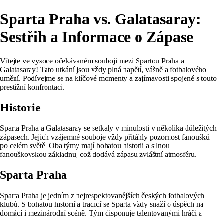
Sparta Praha vs. Galatasaray:
Sestřih a Informace o Zápase
Vítejte ve vysoce očekávaném souboji mezi Spartou Praha a
Galatasaray! Tato utkání jsou vždy plná napětí, vášně a fotbalového
umění. Podívejme se na klíčové momenty a zajímavosti spojené s touto
prestižní konfrontací.
Historie
Sparta Praha a Galatasaray se setkaly v minulosti v několika důležitých
zápasech. Jejich vzájemné souboje vždy přitáhly pozornost fanoušků
po celém světě. Oba týmy mají bohatou historii a silnou
fanouškovskou základnu, což dodává zápasu zvláštní atmosféru.
Sparta Praha
Sparta Praha je jedním z nejrespektovanějších českých fotbalových
klubů. S bohatou historií a tradicí se Sparta vždy snaží o úspěch na
domácí i mezinárodní scéně. Tým disponuje talentovanými hráči a