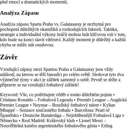
plné emocí a dramatických momentů.
Analýza Zápasu
Analýza zápasu Sparta Praha vs. Galatasaray je nezbytná pro
pochopení důležitých okamžiků a rozhodujících faktorů. Taktika,
strategie a individuální výkony hráčů mohou hrát klíčovou roli v tom,
kdo bude na konci slavit vítězství. Každý moment je důležitý a každá
chyba se může stát osudovou.
Závěr
Vzrušující zápasy mezi Spartou Praha a Galatasaray jsou vždy
událostí, na kterou se těší fanoušci po celém světě. Sledovat tyto dva
výjimečné týmy v akci je zážitek samotný o sobě. Pevně se držte a
připravte se na vzrušující fotbalový zážitek!
Keyword: Vše, co potřebujete vědět o tomto důležitém pojmu
•
Cristiano Ronaldo – Fotbalová Legenda
•
Premiér League – Anglická
Premier League
•
Neymar – Brazílský fotbalový talent
•
Kylian
Mbappé – Senzace současného fotbalu
•
Barcelona: Pearl of
Španělsko
•
Deutsche Bundesliga – Nejoblíbenější Fotbalová Liga v
Německu
•
Real Madrid: Královský klub
•
Lionel Messi –
Neuvěřitelná kariéra argentinského fotbalového génia
•
Erling