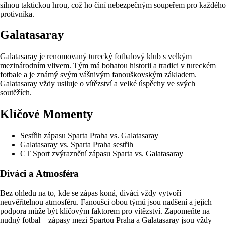
silnou taktickou hrou, což ho činí nebezpečným soupeřem pro každého
protivníka.
Galatasaray
Galatasaray je renomovaný turecký fotbalový klub s velkým
mezinárodním vlivem. Tým má bohatou historii a tradici v tureckém
fotbale a je známý svým vášnivým fanouškovským základem.
Galatasaray vždy usiluje o vítězství a velké úspěchy ve svých
soutěžích.
Klíčové Momenty
Sestřih zápasu Sparta Praha vs. Galatasaray
Galatasaray vs. Sparta Praha sestřih
CT Sport zvýraznění zápasu Sparta vs. Galatasaray
Diváci a Atmosféra
Bez ohledu na to, kde se zápas koná, diváci vždy vytvoří
neuvěřitelnou atmosféru. Fanoušci obou týmů jsou nadšení a jejich
podpora může být klíčovým faktorem pro vítězství. Zapomeňte na
nudný fotbal – zápasy mezi Spartou Praha a Galatasaray jsou vždy