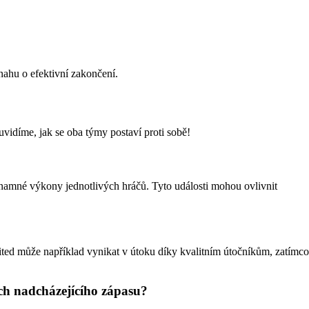
nahu o efektivní zakončení.
vidíme, jak se oba týmy postaví proti sobě!
znamné výkony jednotlivých hráčů. Tyto události mohou ovlivnit
ited může například vynikat v útoku díky kvalitním útočníkům, zatímco
ich nadcházejícího zápasu?