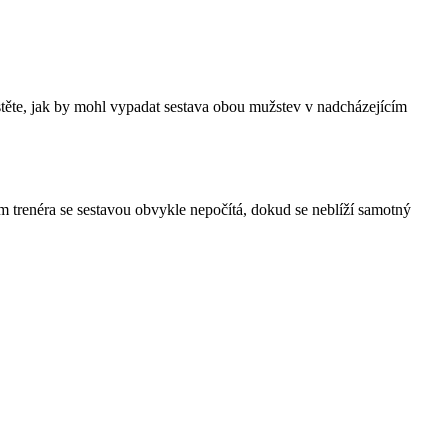
istěte, jak by mohl vypadat sestava obou mužstev v nadcházejícím
m trenéra se sestavou obvykle nepočítá, dokud se neblíží samotný