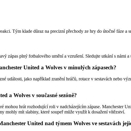
eakci. Tým klade důraz na precizní přechody ze hry do útočné fáze a s
 zápas plný fotbalového umění a vzrušení. Sledujte utkání s námi a u
anchester United a Wolves v minulých zápasech?
é události, jako například zranění hráčů, rotace v sestavách nebo vý
ited a Wolves v současné sezóně?
eré mohou hrát rozhodující roli v nadcházejícím zápase. Manchester Un
mohly mít slabiny, které soupeř může využít k dosažení vítězství.
 Manchester United nad týmem Wolves ve sestavách jej