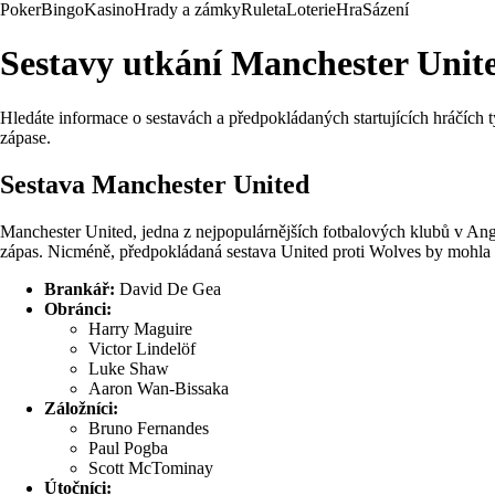
Poker
Bingo
Kasino
Hrady a zámky
Ruleta
Loterie
Hra
Sázení
Sestavy utkání Manchester Unite
Hledáte informace o sestavách a předpokládaných startujících hráčích 
zápase.
Sestava Manchester United
Manchester United, jedna z nejpopulárnějších fotbalových klubů v Angl
zápas. Nicméně, předpokládaná sestava United proti Wolves by mohla
Brankář:
David De Gea
Obránci:
Harry Maguire
Victor Lindelöf
Luke Shaw
Aaron Wan-Bissaka
Záložníci:
Bruno Fernandes
Paul Pogba
Scott McTominay
Útočníci: