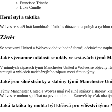
Francisco Trincão
Luke Cundle
Herní styl a taktika
Wolves se snaží hrát kombinační fotbal s důrazem na pohyb a rychlou r
Závěr
Se sestavami United a Wolves v obdivuhodné formě, očekáváme napínavý
Jaké významné události se udály ve sestavách týmů M
V minulých zápasech týmů Manchester United a Wolves se objevily různ
strategii a výsledek nadcházejícího zápasu mezi těmito týmy.
Jaké jsou silné stránky a slabiny týmů Manchester Un
Týmy Manchester United a Wolves mají své silné stránky a slabiny, kt
Wolves se mohou spoléhat na pevnou obranu. Zároveň by však oba týmy 
Jaká taktika by mohla být klíčová pro vítězství týmu