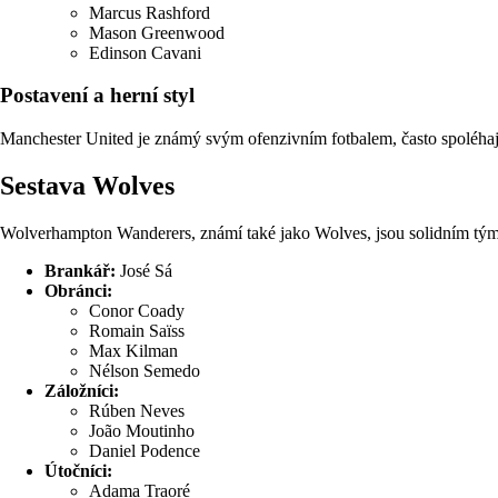
Marcus Rashford
Mason Greenwood
Edinson Cavani
Postavení a herní styl
Manchester United je známý svým ofenzivním fotbalem, často spoléhajíc
Sestava Wolves
Wolverhampton Wanderers, známí také jako Wolves, jsou solidním tým
Brankář:
José Sá
Obránci:
Conor Coady
Romain Saïss
Max Kilman
Nélson Semedo
Záložníci:
Rúben Neves
João Moutinho
Daniel Podence
Útočníci:
Adama Traoré