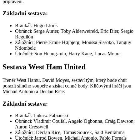
připraveni.
Základní sestava:
Brankář: Hugo Lloris
Obránci: Serge Aurier, Toby Alderweireld, Eric Dier, Sergio
Reguilón
Záložníci: Pierre-Emile Højbjerg, Moussa Sissoko, Tanguy
Ndombele
Útočníci: Son Heung-min, Harry Kane, Lucas Moura
Sestava West Ham United
Trenér West Hamu, David Moyes, sestaví tým, který bude chtít
porazit silného soupeře a získat cenné body. Klíčovými hráči jsou
Michail Antonio a Declan Rice.
Základní sestava:
Brankář: Lukasz Fabianski
Obránci: Vladimir Coufal, Angelo Ogbonna, Craig Dawson,
Aaron Cresswell
Záložníci: Declan Rice, Tomas Soucek, Said Benrahma
Útočníci: Jarrod Bowen, Michail Antonio, Pablo Fornals