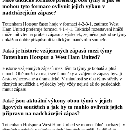
mohou tyto formace ovlivnit jejich výkon v
nadcházejícím zápase?
Tottenham Hotspur často hraje v formaci 4-2-3-1, zatímco West
Ham United preferuje formaci 4-1-4-1. Taktické rozestavení hráčů
může mít vliv na průběh zápasu a výsledek, zejména pokud se týmy
dokážou dobře přizpůsobit taktickým manévrům soupeře.
Jaká je historie vzájemných zápasů mezi týmy
Tottenham Hotspur a West Ham United?
Historie vzájemných zápasů mezi těmito týmy je bohatá a plná
emocí. Obě mužstva mají své fanoušky a vzájemné zápasy bývají
často vyhecované a dramatické. V minulosti se oba týmy střetly v
různých soutěžích a výsledky byly vždy nejisté až do posledních
minut zápasu.
Jaké jsou aktuální výkony obou týmů v jejich
ligových soutěžích a jak by to mohlo ovlivnit jejich
přípravu na nadcházející zápas?
Tottenham Hotspur a West Ham United se momentálně nacházejí v
různých pozicích v tabulce svých ligových soutěží. Je důležité