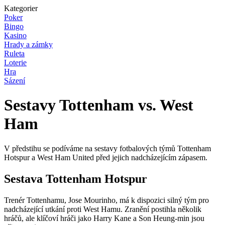
Kategorier
Poker
Bingo
Kasino
Hrady a zámky
Ruleta
Loterie
Hra
Sázení
Sestavy Tottenham vs. West
Ham
V předstihu se podíváme na sestavy fotbalových týmů Tottenham
Hotspur a West Ham United před jejich nadcházejícím zápasem.
Sestava Tottenham Hotspur
Trenér Tottenhamu, Jose Mourinho, má k dispozici silný tým pro
nadcházející utkání proti West Hamu. Zranění postihla několik
hráčů, ale klíčoví hráči jako Harry Kane a Son Heung-min jsou