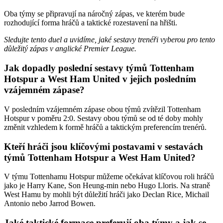
Oba týmy se připravují na náročný zápas, ve kterém bude
rozhodující forma hráčů a taktické rozestavení na hřišti.
Sledujte tento duel a uvidíme, jaké sestavy trenéři vyberou pro tento
důležitý zápas v anglické Premier League.
Jak dopadly poslední sestavy týmů Tottenham
Hotspur a West Ham United v jejich posledním
vzájemném zápase?
V posledním vzájemném zápase obou týmů zvítězil Tottenham
Hotspur v poměru 2:0. Sestavy obou týmů se od té doby mohly
změnit vzhledem k formě hráčů a taktickým preferencím trenérů.
Kteří hráči jsou klíčovými postavami v sestavách
týmů Tottenham Hotspur a West Ham United?
V týmu Tottenhamu Hotspur můžeme očekávat klíčovou roli hráčů
jako je Harry Kane, Son Heung-min nebo Hugo Lloris. Na straně
West Hamu by mohli být důležití hráči jako Declan Rice, Michail
Antonio nebo Jarrod Bowen.
Jaké taktické formace preferují oba týmy a jak se