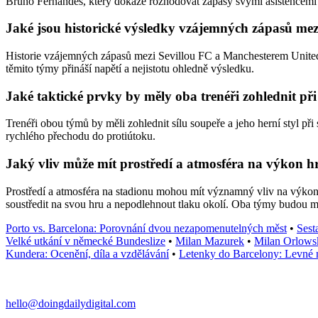
Bruno Fernandes, který dokáže rozhodovat zápasy svými asistencemi 
Jaké jsou historické výsledky vzájemných zápasů me
Historie vzájemných zápasů mezi Sevillou FC a Manchesterem United 
těmito týmy přináší napětí a nejistotu ohledně výsledku.
Jaké taktické prvky by měly oba trenéři zohlednit př
Trenéři obou týmů by měli zohlednit sílu soupeře a jeho herní styl při
rychlého přechodu do protiútoku.
Jaký vliv může mít prostředí a atmosféra na výkon 
Prostředí a atmosféra na stadionu mohou mít významný vliv na výkon
soustředit na svou hru a nepodlehnout tlaku okolí. Oba týmy budou m
Porto vs. Barcelona: Porovnání dvou nezapomenutelných měst
•
Sest
Velké utkání v německé Bundeslize
•
Milan Mazurek
•
Milan Orlows
Kundera: Ocenění, díla a vzdělávání
•
Letenky do Barcelony: Levné n
hello@doingdailydigital.com