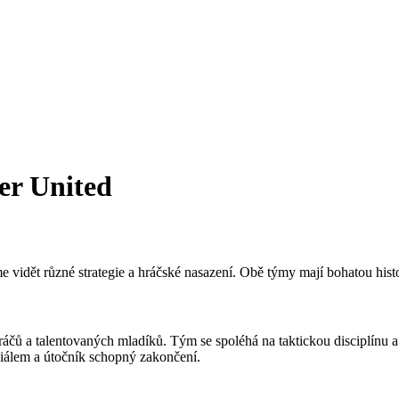
er United
idět různé strategie a hráčské nasazení. Obě týmy mají bohatou histor
čů a talentovaných mladíků. Tým se spoléhá na taktickou disciplínu a 
ciálem a útočník schopný zakončení.