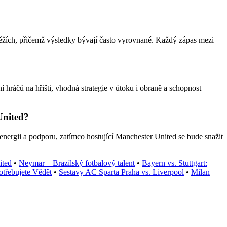
ěžích, přičemž výsledky bývají často vyrovnané. Každý zápas mezi
í hráčů na hřišti, vhodná strategie v útoku i obraně a schopnost
United?
ergii a podporu, zatímco hostující Manchester United se bude snažit
ited
•
Neymar – Brazílský fotbalový talent
•
Bayern vs. Stuttgart:
otřebujete Vědět
•
Sestavy AC Sparta Praha vs. Liverpool
•
Milan