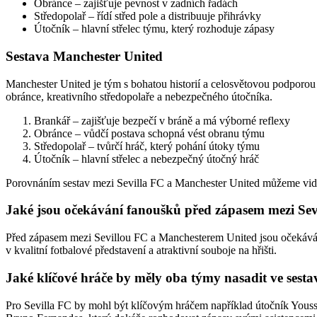
Obránce – zajišťuje pevnost v zadních řadách
Středopolař – řídí střed pole a distribuuje přihrávky
Útočník – hlavní střelec týmu, který rozhoduje zápasy
Sestava Manchester United
Manchester United je tým s bohatou historií a celosvětovou podporou 
obránce, kreativního středopolaře a nebezpečného útočníka.
Brankář – zajišťuje bezpečí v bráně a má výborné reflexy
Obránce – vůdčí postava schopná vést obranu týmu
Středopolař – tvůrčí hráč, který pohání útoky týmu
Útočník – hlavní střelec a nebezpečný útočný hráč
Porovnáním sestav mezi Sevilla FC a Manchester United můžeme vidět 
Jaké jsou očekávání fanoušků před zápasem mezi Se
Před zápasem mezi Sevillou FC a Manchesterem United jsou očekávání
v kvalitní fotbalové představení a atraktivní souboje na hřišti.
Jaké klíčové hráče by měly oba týmy nasadit ve sesta
Pro Sevilla FC by mohl být klíčovým hráčem například útočník Youss