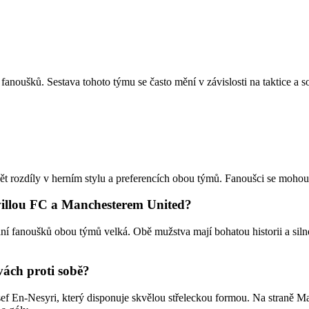
fanoušků. Sestava tohoto týmu se často mění v závislosti na taktice a 
rozdíly v herním stylu a preferencích obou týmů. Fanoušci se mohou t
villou FC a Manchesterem United?
 fanoušků obou týmů velká. Obě mužstva mají bohatou historii a silné
vách proti sobě?
ef En-Nesyri, který disponuje skvělou střeleckou formou. Na straně 