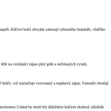
soupeři. Klíčoví hráči obvykle zahrnují výborného brankáře, vůdčího
ěšit na vzrušující zápas plný gólů a nečekaných zvratů.
 hráče, což naznačuje vyrovnaný a napínavý zápas. Fanoušci doufají
Manchesteru United by mohl být důležitým hráčem zkušený záložník