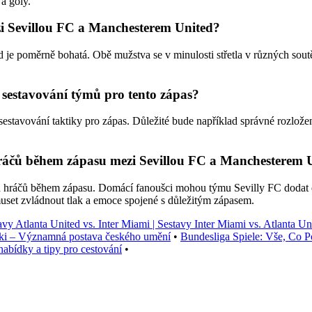
a góly.
zi Sevillou FC a Manchesterem United?
je poměrně bohatá. Obě mužstva se v minulosti střetla v různých sout
i sestavování týmů pro tento zápas?
 sestavování taktiky pro zápas. Důležité bude například správné rozložen
hráčů během zápasu mezi Sevillou FC a Manchesterem 
 hráčů během zápasu. Domácí fanoušci mohou týmu Sevilly FC dodat en
uset zvládnout tlak a emoce spojené s důležitým zápasem.
avy Atlanta United vs. Inter Miami | Sestavy Inter Miami vs. Atlanta Un
ki – Významná postava českého umění
•
Bundesliga Spiele: Vše, Co P
abídky a tipy pro cestování
•