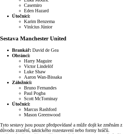
Casemiro
Eden Hazard
Útočníci:
Karim Benzema
Vinícius Júnior
Sestava Manchester United
Brankář:
David de Gea
Obránci:
Harry Maguire
Victor Lindelöf
Luke Shaw
Aaron Wan-Bissaka
Záložníci:
Bruno Fernandes
Paul Pogba
Scott McTominay
Útočníci:
Marcus Rashford
Mason Greenwood
Tyto sestavy jsou pouze předpovídané a může dojít ke změnám z
důvodu zranění, taktického rozestavení nebo formy hráčů.