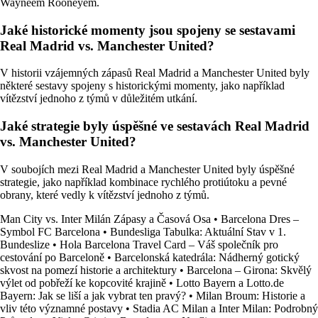
Wayneem Rooneyem.
Jaké historické momenty jsou spojeny se sestavami
Real Madrid vs. Manchester United?
V historii vzájemných zápasů Real Madrid a Manchester United byly
některé sestavy spojeny s historickými momenty, jako například
vítězství jednoho z týmů v důležitém utkání.
Jaké strategie byly úspěšné ve sestavách Real Madrid
vs. Manchester United?
V soubojích mezi Real Madrid a Manchester United byly úspěšné
strategie, jako například kombinace rychlého protiútoku a pevné
obrany, které vedly k vítězství jednoho z týmů.
Man City vs. Inter Milán Zápasy a Časová Osa
•
Barcelona Dres –
Symbol FC Barcelona
•
Bundesliga Tabulka: Aktuální Stav v 1.
Bundeslize
•
Hola Barcelona Travel Card – Váš společník pro
cestování po Barceloně
•
Barcelonská katedrála: Nádherný gotický
skvost na pomezí historie a architektury
•
Barcelona – Girona: Skvělý
výlet od pobřeží ke kopcovité krajině
•
Lotto Bayern a Lotto.de
Bayern: Jak se liší a jak vybrat ten pravý?
•
Milan Broum: Historie a
vliv této významné postavy
•
Stadia AC Milan a Inter Milan: Podrobný