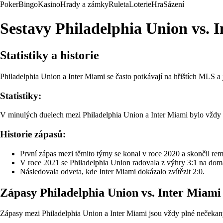
Poker
Bingo
Kasino
Hrady a zámky
Ruleta
Loterie
Hra
Sázení
Sestavy Philadelphia Union vs. 
Statistiky a historie
Philadelphia Union a Inter Miami se často potkávají na hřištích MLS a j
Statistiky:
V minulých duelech mezi Philadelphia Union a Inter Miami bylo vždy 
Historie zápasů:
První zápas mezi těmito týmy se konal v roce 2020 a skončil rem
V roce 2021 se Philadelphia Union radovala z výhry 3:1 na domá
Následovala odveta, kde Inter Miami dokázalo zvítězit 2:0.
Zápasy Philadelphia Union vs. Inter Miami
Zápasy mezi Philadelphia Union a Inter Miami jsou vždy plné nečekaný