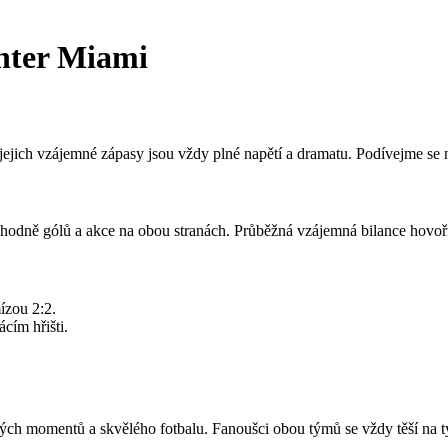
Inter Miami
ejich vzájemné zápasy jsou vždy plné napětí a dramatu. Podívejme se na j
hodně gólů a akce na obou stranách. Průběžná vzájemná bilance hovoř
ízou 2:2.
cím hřišti.
ch momentů a skvělého fotbalu. Fanoušci obou týmů se vždy těší na ty