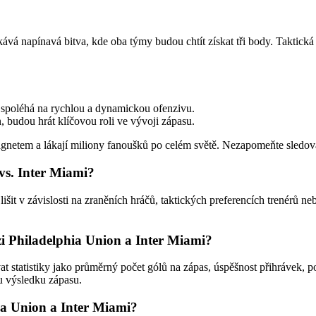
ává napínavá bitva, kde oba týmy budou chtít získat tři body. Taktick
 spoléhá na rychlou a dynamickou ofenzivu.
budou hrát klíčovou roli ve vývoji zápasu.
netem a lákají miliony fanoušků po celém světě. Nezapomeňte sledovat
vs. Inter Miami?
it v závislosti na zraněních hráčů, taktických preferencích trenérů neb
ezi Philadelphia Union a Inter Miami?
t statistiky jako průměrný počet gólů na zápas, úspěšnost přihrávek, p
u výsledku zápasu.
ia Union a Inter Miami?