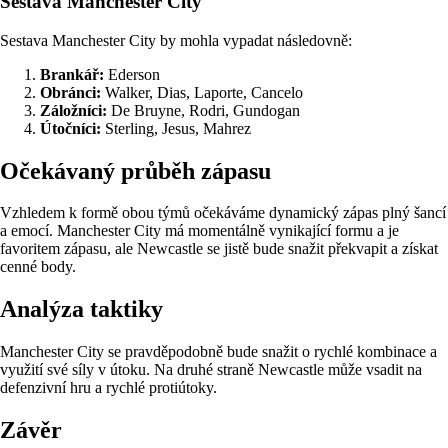
Sestava Manchester City
Sestava Manchester City by mohla vypadat následovně:
Brankář:
Ederson
Obránci:
Walker, Dias, Laporte, Cancelo
Záložníci:
De Bruyne, Rodri, Gundogan
Útočníci:
Sterling, Jesus, Mahrez
Očekávaný průběh zápasu
Vzhledem k formě obou týmů očekáváme dynamický zápas plný šancí
a emocí. Manchester City má momentálně vynikající formu a je
favoritem zápasu, ale Newcastle se jistě bude snažit překvapit a získat
cenné body.
Analýza taktiky
Manchester City se pravděpodobně bude snažit o rychlé kombinace a
využití své síly v útoku. Na druhé straně Newcastle může vsadit na
defenzivní hru a rychlé protiútoky.
Závěr