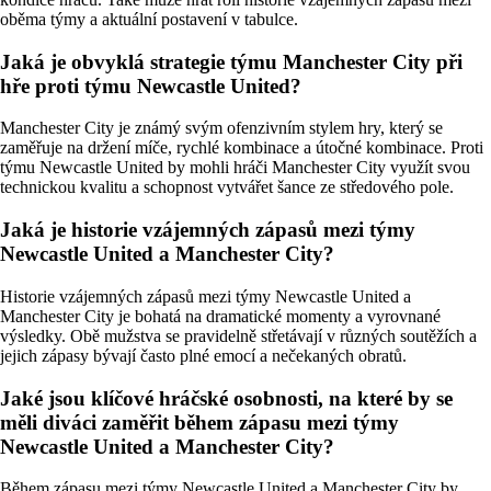
oběma týmy a aktuální postavení v tabulce.
Jaká je obvyklá strategie týmu Manchester City při
hře proti týmu Newcastle United?
Manchester City je známý svým ofenzivním stylem hry, který se
zaměřuje na držení míče, rychlé kombinace a útočné kombinace. Proti
týmu Newcastle United by mohli hráči Manchester City využít svou
technickou kvalitu a schopnost vytvářet šance ze středového pole.
Jaká je historie vzájemných zápasů mezi týmy
Newcastle United a Manchester City?
Historie vzájemných zápasů mezi týmy Newcastle United a
Manchester City je bohatá na dramatické momenty a vyrovnané
výsledky. Obě mužstva se pravidelně střetávají v různých soutěžích a
jejich zápasy bývají často plné emocí a nečekaných obratů.
Jaké jsou klíčové hráčské osobnosti, na které by se
měli diváci zaměřit během zápasu mezi týmy
Newcastle United a Manchester City?
Během zápasu mezi týmy Newcastle United a Manchester City by