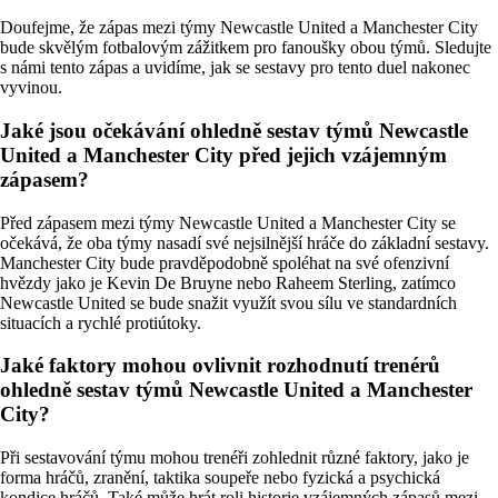
Doufejme, že zápas mezi týmy Newcastle United a Manchester City
bude skvělým fotbalovým zážitkem pro fanoušky obou týmů. Sledujte
s námi tento zápas a uvidíme, jak se sestavy pro tento duel nakonec
vyvinou.
Jaké jsou očekávání ohledně sestav týmů Newcastle
United a Manchester City před jejich vzájemným
zápasem?
Před zápasem mezi týmy Newcastle United a Manchester City se
očekává, že oba týmy nasadí své nejsilnější hráče do základní sestavy.
Manchester City bude pravděpodobně spoléhat na své ofenzivní
hvězdy jako je Kevin De Bruyne nebo Raheem Sterling, zatímco
Newcastle United se bude snažit využít svou sílu ve standardních
situacích a rychlé protiútoky.
Jaké faktory mohou ovlivnit rozhodnutí trenérů
ohledně sestav týmů Newcastle United a Manchester
City?
Při sestavování týmu mohou trenéři zohlednit různé faktory, jako je
forma hráčů, zranění, taktika soupeře nebo fyzická a psychická
kondice hráčů. Také může hrát roli historie vzájemných zápasů mezi