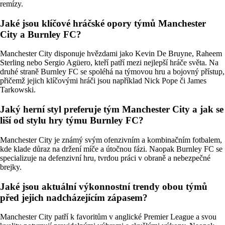
remízy.
Jaké jsou klíčové hráčské opory týmů Manchester
City a Burnley FC?
Manchester City disponuje hvězdami jako Kevin De Bruyne, Raheem
Sterling nebo Sergio Agüero, kteří patří mezi nejlepší hráče světa. Na
druhé straně Burnley FC se spoléhá na týmovou hru a bojovný přístup,
přičemž jejich klíčovými hráči jsou například Nick Pope či James
Tarkowski.
Jaký herní styl preferuje tým Manchester City a jak se
liší od stylu hry týmu Burnley FC?
Manchester City je známý svým ofenzivním a kombinačním fotbalem,
kde klade důraz na držení míče a útočnou fázi. Naopak Burnley FC se
specializuje na defenzivní hru, tvrdou práci v obraně a nebezpečné
brejky.
Jaké jsou aktuální výkonnostní trendy obou týmů
před jejich nadcházejícím zápasem?
Manchester City patří k favoritům v anglické Premier League a svou