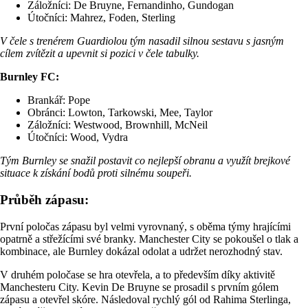
Záložníci: De Bruyne, Fernandinho, Gundogan
Útočníci: Mahrez, Foden, Sterling
V čele s trenérem Guardiolou tým nasadil silnou sestavu s jasným
cílem zvítězit a upevnit si pozici v čele tabulky.
Burnley FC:
Brankář: Pope
Obránci: Lowton, Tarkowski, Mee, Taylor
Záložníci: Westwood, Brownhill, McNeil
Útočníci: Wood, Vydra
Tým Burnley se snažil postavit co nejlepší obranu a využít brejkové
situace k získání bodů proti silnému soupeři.
Průběh zápasu:
První poločas zápasu byl velmi vyrovnaný, s oběma týmy hrajícími
opatrně a střežícími své branky. Manchester City se pokoušel o tlak a
kombinace, ale Burnley dokázal odolat a udržet nerozhodný stav.
V druhém poločase se hra otevřela, a to především díky aktivitě
Manchesteru City. Kevin De Bruyne se prosadil s prvním gólem
zápasu a otevřel skóre. Následoval rychlý gól od Rahima Sterlinga,