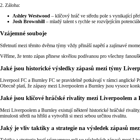
2. Záloha:
Ashley Westwood
– klíčový hráč ve středu pole s vynikající př
Josh Brownhill
– mladý talent s rychle se rozvíjejícím potenciá
Vzájemné souboje
Střetnutí mezi těmito dvěma týmy vždy přináší napětí a zajímavé momen
Věříme, že tento zápas přinese skvělou podívanou pro všechny fanoušky
Jaké jsou historické výsledky zápasů mezi týmy Live
Liverpool FC a Burnley FC se pravidelně potkávají v rámci anglické 
Obecně platí, že zápasy mezi Liverpoolem a Burnley jsou vysoce konku
Jaké jsou klíčové hráčské rivality mezi Liverpoolem a
Mezi Liverpoolem a Burnley existují některé historické hráčské rivality
minulosti střetli na hřišti a vytvořili si mezi sebou určitou rivalitu.
Jaký je vliv taktiky a strategie na výsledek zápasů m
Taktika a strategie hrají významnou roli ve výsledcích zápasů mezi Li