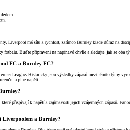
ehledem.
lem.
ty. Liverpool má sílu a rychlost, zatímco Burnley klade důraz na disci
 fotbalu. Buďte připraveni na napínavé chvíle a sledujte, jak se oba t
rpool FC a Burnley FC?
Premier League. Historicky jsou výsledky zápasů mezi těmito týmy vyr
renční a plné napětí.
 Burnley?
, které přispívají k napětí a zajímavosti jejich vzájemných zápasů. Fan
ezi Liverpoolem a Burnley?
verpoolem a Burnley. Oba týmy mají své vlastní herní styly a přístupy 