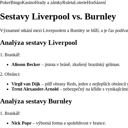
Poker
Bingo
Kasino
Hrady a zámky
Ruleta
Loterie
Hra
Sázení
Sestavy Liverpool vs. Burnley
Významné utkání mezi Liverpoolem a Burnley se blíží, a je čas podívat
Analýza sestavy Liverpool
1. Brankář:
Alisson Becker
– jistota v bráně, zkušený brazilský gólman.
2. Obránci:
Virgil van Dijk
– pilíř obrany Reds, jeden z nejlepších obránců 
Trent Alexander-Arnold
– nebezpečný na křídle s vynikajícími 
Analýza sestavy Burnley
1. Brankář:
Nick Pope
– výborná forma a spolehlivost v brance.