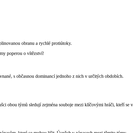
plinovanou obranu a rychlé protiútoky.
ýmy poperou o vítězství!
ovnané, s občasnou dominancí jednoho z nich v určitých obdobích.
oušci obou týmů sledují zejména souboje mezi klíčovými hráči, kteří se v
k zápasům, které se mohou lišit. Úspěch v zápasech mezi těmito týmy