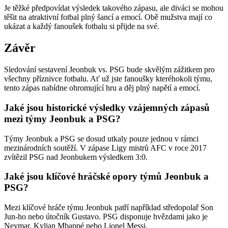
Je těžké předpovídat výsledek takového zápasu, ale diváci se mohou
těšit na atraktivní fotbal plný šancí a emocí. Obě mužstva mají co
ukázat a každý fanoušek fotbalu si přijde na své.
Závěr
Sledování sestavení Jeonbuk vs. PSG bude skvělým zážitkem pro
všechny příznivce fotbalu. Ať už jste fanoušky kteréhokoli týmu,
tento zápas nabídne ohromující hru a děj plný napětí a emocí.
Jaké jsou historické výsledky vzájemných zápasů
mezi týmy Jeonbuk a PSG?
Týmy Jeonbuk a PSG se dosud utkaly pouze jednou v rámci
mezinárodních soutěží. V zápase Ligy mistrů AFC v roce 2017
zvítězil PSG nad Jeonbukem výsledkem 3:0.
Jaké jsou klíčové hráčské opory týmů Jeonbuk a
PSG?
Mezi klíčové hráče týmu Jeonbuk patří například středopolař Son
Jun-ho nebo útočník Gustavo. PSG disponuje hvězdami jako je
Neymar, Kylian Mbappé nebo Lionel Messi.