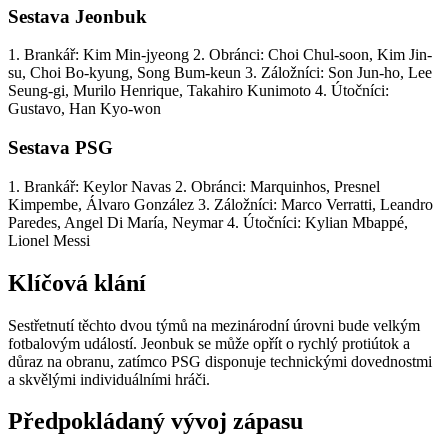
Sestava Jeonbuk
1. Brankář: Kim Min-jyeong 2. Obránci: Choi Chul-soon, Kim Jin-
su, Choi Bo-kyung, Song Bum-keun 3. Záložníci: Son Jun-ho, Lee
Seung-gi, Murilo Henrique, Takahiro Kunimoto 4. Útočníci:
Gustavo, Han Kyo-won
Sestava PSG
1. Brankář: Keylor Navas 2. Obránci: Marquinhos, Presnel
Kimpembe, Álvaro González 3. Záložníci: Marco Verratti, Leandro
Paredes, Angel Di María, Neymar 4. Útočníci: Kylian Mbappé,
Lionel Messi
Klíčová klání
Sestřetnutí těchto dvou týmů na mezinárodní úrovni bude velkým
fotbalovým událostí. Jeonbuk se může opřít o rychlý protiútok a
důraz na obranu, zatímco PSG disponuje technickými dovednostmi
a skvělými individuálními hráči.
Předpokládaný vývoj zápasu