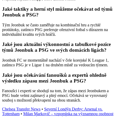
Jaké taktiky a herní styl můžeme očekávat od týmů
Jeonbuk a PSG?
Tým Jeonbuk se často zaměřuje na kombinační hru a rychlé
protiútoky, zatímco PSG preferuje ofenzivní fotbal s důrazem na
individuální kvalitu svých hráčů.
Jaké jsou aktuální výkonnostní a tabulkové pozice
týmů Jeonbuk a PSG ve svých domácích ligách?
Jeonbuk FC se momentálně nachází v čele korejské K League 1,
zatímco PSG je v Ligue 1 na druhém místě za vedoucím týmem.
Jaké jsou očekávání fanoušků a expertů ohledně
výsledku zápasu mezi Jeonbuk a PSG?
Fanoušci i experti se shodují na tom, že zápas mezi Jeonbukem a
PSG bude velmi zajímavý a plný emocí. Očekává se vyrovnaný
souboj s možností překvapení na obou stranách.
Chelsea Transfer News
•
Severní Londýn Derby: Arsenal vs.
Tottenham
•
Milan Markovič – vzpomínka na významnou osobnost