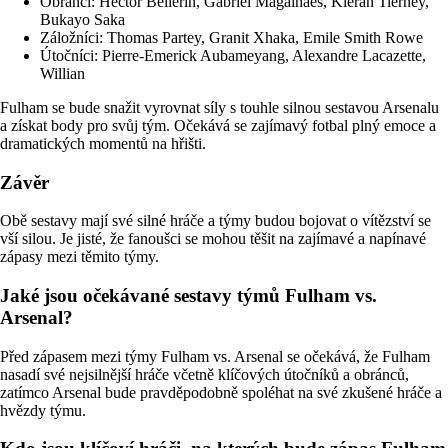
Obránci: Hector Bellerín, Gabriel Magalhães, Kieran Tierney,
Bukayo Saka
Záložníci: Thomas Partey, Granit Xhaka, Emile Smith Rowe
Útočníci: Pierre-Emerick Aubameyang, Alexandre Lacazette,
Willian
Fulham se bude snažit vyrovnat síly s touhle silnou sestavou Arsenalu
a získat body pro svůj tým. Očekává se zajímavý fotbal plný emoce a
dramatických momentů na hřišti.
Závěr
Obě sestavy mají své silné hráče a týmy budou bojovat o vítězství se
vší silou. Je jisté, že fanoušci se mohou těšit na zajímavé a napínavé
zápasy mezi těmito týmy.
Jaké jsou očekávané sestavy týmů Fulham vs.
Arsenal?
Před zápasem mezi týmy Fulham vs. Arsenal se očekává, že Fulham
nasadí své nejsilnější hráče včetně klíčových útočníků a obránců,
zatímco Arsenal bude pravděpodobně spoléhat na své zkušené hráče a
hvězdy týmu.