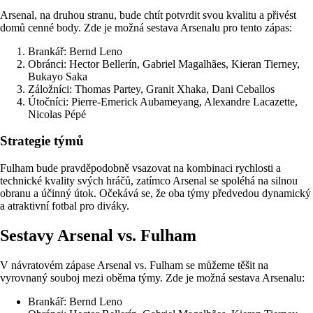
Arsenal, na druhou stranu, bude chtít potvrdit svou kvalitu a přivést
domů cenné body. Zde je možná sestava Arsenalu pro tento zápas:
Brankář: Bernd Leno
Obránci: Hector Bellerín, Gabriel Magalhães, Kieran Tierney,
Bukayo Saka
Záložníci: Thomas Partey, Granit Xhaka, Dani Ceballos
Útočníci: Pierre-Emerick Aubameyang, Alexandre Lacazette,
Nicolas Pépé
Strategie týmů
Fulham bude pravděpodobně vsazovat na kombinaci rychlosti a
technické kvality svých hráčů, zatímco Arsenal se spoléhá na silnou
obranu a účinný útok. Očekává se, že oba týmy předvedou dynamický
a atraktivní fotbal pro diváky.
Sestavy Arsenal vs. Fulham
V návratovém zápase Arsenal vs. Fulham se můžeme těšit na
vyrovnaný souboj mezi oběma týmy. Zde je možná sestava Arsenalu:
Brankář: Bernd Leno