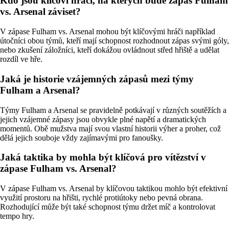
Kdo jsou klíčoví hráči, na kterých bude zápas Fulham
vs. Arsenal záviset?
V zápase Fulham vs. Arsenal mohou být klíčovými hráči například
útočníci obou týmů, kteří mají schopnost rozhodnout zápas svými góly,
nebo zkušení záložníci, kteří dokážou ovládnout střed hřiště a udělat
rozdíl ve hře.
Jaká je historie vzájemných zápasů mezi týmy
Fulham a Arsenal?
Týmy Fulham a Arsenal se pravidelně potkávají v různých soutěžích a
jejich vzájemné zápasy jsou obvykle plné napětí a dramatických
momentů. Obě mužstva mají svou vlastní historii výher a proher, což
dělá jejich souboje vždy zajímavými pro fanoušky.
Jaká taktika by mohla být klíčová pro vítězství v
zápase Fulham vs. Arsenal?
V zápase Fulham vs. Arsenal by klíčovou taktikou mohlo být efektivní
využití prostoru na hřišti, rychlé protiútoky nebo pevná obrana.
Rozhodující může být také schopnost týmu držet míč a kontrolovat
tempo hry.