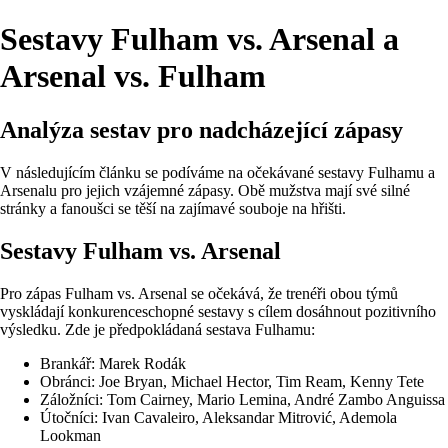
Sestavy Fulham vs. Arsenal a
Arsenal vs. Fulham
Analýza sestav pro nadcházející zápasy
V následujícím článku se podíváme na očekávané sestavy Fulhamu a
Arsenalu pro jejich vzájemné zápasy. Obě mužstva mají své silné
stránky a fanoušci se těší na zajímavé souboje na hřišti.
Sestavy Fulham vs. Arsenal
Pro zápas Fulham vs. Arsenal se očekává, že trenéři obou týmů
vyskládají konkurenceschopné sestavy s cílem dosáhnout pozitivního
výsledku. Zde je předpokládaná sestava Fulhamu:
Brankář: Marek Rodák
Obránci: Joe Bryan, Michael Hector, Tim Ream, Kenny Tete
Záložníci: Tom Cairney, Mario Lemina, André Zambo Anguissa
Útočníci: Ivan Cavaleiro, Aleksandar Mitrović, Ademola
Lookman