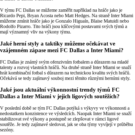
V týmu FC Dallas se můžeme zaměřit například na hráče jako je
Ricardo Pepi, Bryan Acosta nebo Matt Hedges. Na straně Inter Miami
můžeme zmínit hráče jako je Gonzalo Higuaín, Blaise Matuidi nebo
Rodolfo Pizarro. Tito hráči jsou klíčovými postavami svých týmů a
mají významný vliv na výkony týmu.
Jaké herní styly a taktiky můžeme očekávat ve
vzájemném zápase mezi FC Dallas a Inter Miami?
FC Dallas je známý svým ofenzivním fotbalem a důrazem na mladé
talenty a rozvoj vlastních hráčů. Na druhé straně Inter Miami se snaží
hrát kombinační fotbal s důrazem na technickou kvalitu svých hráčů.
Očekává se tedy zajímavý souboj mezi těmito různými herními styly.
Jaké jsou aktuální výkonnostní trendy týmů FC
Dallas a Inter Miami v jejich ligových soutěžích?
V poslední době se tým FC Dallas potýká s výkyvy ve výkonnosti a
nedostatkem konzistence ve výsledcích. Naopak Inter Miami se snaží
stabilizovat své výkony a postupně se zlepšovat v rámci ligové
soutěže. Je tedy zajímavé sledovat, jak se oba týmy vyvíjejí v průběhu
sezóny.