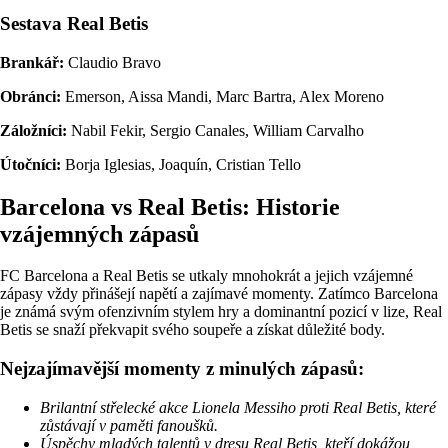
Sestava Real Betis
Brankář:
Claudio Bravo
Obránci:
Emerson, Aissa Mandi, Marc Bartra, Alex Moreno
Záložníci:
Nabil Fekir, Sergio Canales, William Carvalho
Útočníci:
Borja Iglesias, Joaquín, Cristian Tello
Barcelona vs Real Betis: Historie
vzájemných zápasů
FC Barcelona a Real Betis se utkaly mnohokrát a jejich vzájemné
zápasy vždy přinášejí napětí a zajímavé momenty. Zatímco Barcelona
je známá svým ofenzivním stylem hry a dominantní pozicí v lize, Real
Betis se snaží překvapit svého soupeře a získat důležité body.
Nejzajímavější momenty z minulých zápasů:
Brilantní střelecké akce Lionela Messiho proti Real Betis, které
zůstávají v paměti fanoušků.
Úspěchy mladých talentů v dresu Real Betis, kteří dokážou