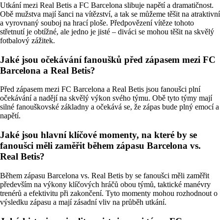
Utkání mezi Real Betis a FC Barcelona slibuje napětí a dramatičnost.
Obě mužstva mají šanci na vítězství, a tak se můžeme těšit na atraktivní
a vyrovnaný souboj na hrací ploše. Předpovězení vítěze tohoto
střetnutí je obtížné, ale jedno je jisté – diváci se mohou těšit na skvělý
fotbalový zážitek.
Jaké jsou očekávání fanoušků před zápasem mezi FC
Barcelona a Real Betis?
Před zápasem mezi FC Barcelona a Real Betis jsou fanoušci plní
očekávání a nadějí na skvělý výkon svého týmu. Obě tyto týmy mají
silné fanouškovské základny a očekává se, že zápas bude plný emocí a
napětí.
Jaké jsou hlavní klíčové momenty, na které by se
fanoušci měli zaměřit během zápasu Barcelona vs.
Real Betis?
Během zápasu Barcelona vs. Real Betis by se fanoušci měli zaměřit
především na výkony klíčových hráčů obou týmů, taktické manévry
trenérů a efektivitu při zakončení. Tyto momenty mohou rozhodnout o
výsledku zápasu a mají zásadní vliv na průběh utkání.