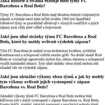
Jaká historie a rivalita existuje mezi týmy FC
Barcelona a Real Betis?
Týmy FC Barcelona a Real Betis mají dlouhou historii vzájemných
zápasů a existuje mezi nimi určitá rivalita. Obě tyto španělské
fotbalové týmy se pravidelně střetávají v různých soutěžích a jejich
zápasy jsou vždy plné vášně a bojovnosti.
Jaké jsou silné stránky týmu FC Barcelona a Real
Betis, které by mohly ovlivnit výsledek zápasu?
Tým FC Barcelona je známý svou technickou kvalitou, rychlými
kombinacemi a schopností vstřelit mnoho gólů. Na druhé straně Real
Betis se vyznačuje agresivním stylem hry, silnou obranou a schopností
využít standardní situace. Tyto silné stránky obou týmů mohou mít
zásadní vliv na výsledek zápasu.
Jaké jsou aktuální výkony obou týmů a jak by mohly
tyto výkony ovlivnit jejich vystoupení v zápase
Barcelona vs. Real Betis?
Aktuální výkony týmů FC Barcelona a Real Betis mohou hrát
klíčovou roli v jejich vystoupení v zápase Barcelona vs. Real Betis.
Forma hráčů, zranění, taktické nastavení a psychická pohoda týmů