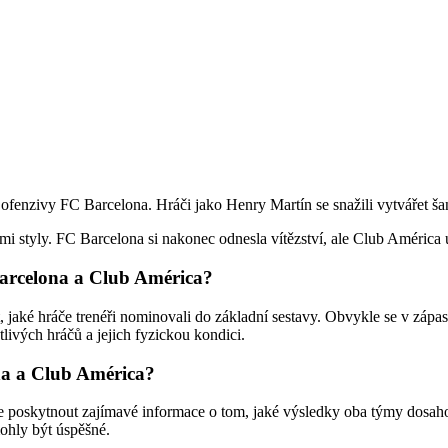
 ofenzivy FC Barcelona. Hráči jako Henry Martín se snažili vytvářet šan
i styly. FC Barcelona si nakonec odnesla vítězství, ale Club América 
Barcelona a Club América?
aké hráče trenéři nominovali do základní sestavy. Obvykle se v zápasec
tlivých hráčů a jejich fyzickou kondici.
na a Club América?
poskytnout zajímavé informace o tom, jaké výsledky oba týmy dosahov
mohly být úspěšné.