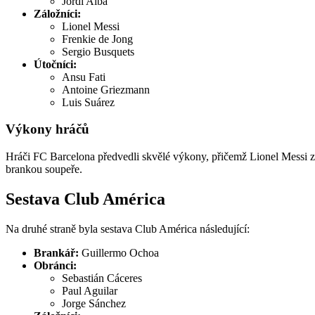
Jordi Alba
Záložníci:
Lionel Messi
Frenkie de Jong
Sergio Busquets
Útočníci:
Ansu Fati
Antoine Griezmann
Luis Suárez
Výkony hráčů
Hráči FC Barcelona předvedli skvělé výkony, přičemž Lionel Messi záři
brankou soupeře.
Sestava Club América
Na druhé straně byla sestava Club América následující:
Brankář:
Guillermo Ochoa
Obránci:
Sebastián Cáceres
Paul Aguilar
Jorge Sánchez