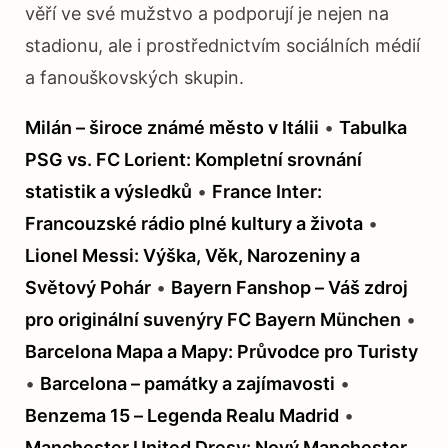
věří ve své mužstvo a podporují je nejen na
stadionu, ale i prostřednictvím sociálních médií
a fanouškovských skupin.
Milán – široce známé město v Itálii
•
Tabulka
PSG vs. FC Lorient: Kompletní srovnání
statistik a výsledků
•
France Inter:
Francouzské rádio plné kultury a života
•
Lionel Messi: Výška, Věk, Narozeniny a
Světový Pohár
•
Bayern Fanshop – Váš zdroj
pro originální suvenýry FC Bayern München
•
Barcelona Mapa a Mapy: Průvodce pro Turisty
•
Barcelona – památky a zajímavosti
•
Benzema 15 – Legenda Realu Madrid
•
Manchester United Dresy: Nový Manchester