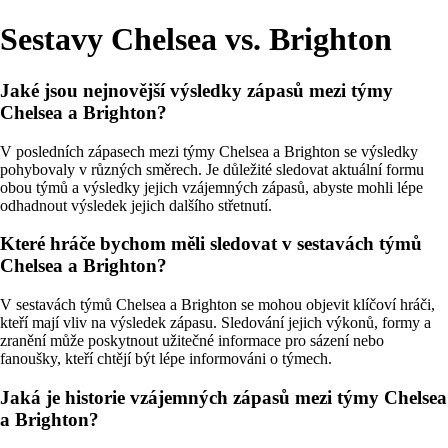
Sestavy Chelsea vs. Brighton
Jaké jsou nejnovější výsledky zápasů mezi týmy
Chelsea a Brighton?
V posledních zápasech mezi týmy Chelsea a Brighton se výsledky
pohybovaly v různých směrech. Je důležité sledovat aktuální formu
obou týmů a výsledky jejich vzájemných zápasů, abyste mohli lépe
odhadnout výsledek jejich dalšího střetnutí.
Které hráče bychom měli sledovat v sestavách týmů
Chelsea a Brighton?
V sestavách týmů Chelsea a Brighton se mohou objevit klíčoví hráči,
kteří mají vliv na výsledek zápasu. Sledování jejich výkonů, formy a
zranění může poskytnout užitečné informace pro sázení nebo
fanoušky, kteří chtějí být lépe informováni o týmech.
Jaká je historie vzájemných zápasů mezi týmy Chelsea
a Brighton?