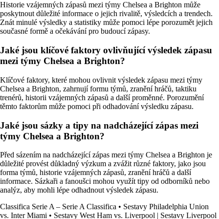
Historie vzájemných zápasů mezi týmy Chelsea a Brighton může
poskytnout důležité informace o jejich rivalitě, výsledcích a trendech.
Znát minulé výsledky a statistiky může pomoci lépe porozumět jejich
současné formě a očekávání pro budoucí zápasy.
Jaké jsou klíčové faktory ovlivňující výsledek zápasu
mezi týmy Chelsea a Brighton?
Klíčové faktory, které mohou ovlivnit výsledek zápasu mezi týmy
Chelsea a Brighton, zahrnují formu týmů, zranění hráčů, taktiku
trenérů, historii vzájemných zápasů a další proměnné. Porozumění
těmto faktorům může pomoci při odhadování výsledku zápasu.
Jaké jsou sázky a tipy na nadcházející zápas mezi
týmy Chelsea a Brighton?
Před sázením na nadcházející zápas mezi týmy Chelsea a Brighton je
důležité provést důkladný výzkum a zvážit různé faktory, jako jsou
forma týmů, historie vzájemných zápasů, zranění hráčů a další
informace. Sázkaři a fanoušci mohou využít tipy od odborníků nebo
analýz, aby mohli lépe odhadnout výsledek zápasu.
Classifica Serie A – Serie A Classifica
•
Sestavy Philadelphia Union
vs. Inter Miami
•
Sestavy West Ham vs. Liverpool | Sestavy Liverpool