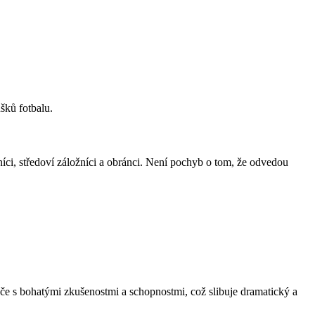
šků fotbalu.
íci, středoví záložníci a obránci. Není pochyb o tom, že odvedou
ráče s bohatými zkušenostmi a schopnostmi, což slibuje dramatický a