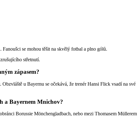
. Fanoušci se mohou těšit na skvělý fotbal a plno gólů.
ušujícího střetnutí.
jemným zápasem?
Obzvláště u Bayernu se očekává, že trenér Hansi Flick vsadí na své
bach a Bayernem Mnichov?
 obránci Borussie Mönchengladbach, nebo mezi Thomasem Müllerem