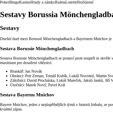
Poker
Bingo
Kasino
Hrady a zámky
Ruleta
Loterie
Hra
Sázení
Sestavy Borussia Mönchengladba
Sestavy
Dnešní duel mezi Borussií Mönchengladbach a Bayernem Mnichov je n
Sestava Borussie Mönchengladbach
Sestava Borussie Mönchengladbach se postaví proti soupeři se skvěle v
maximum pro dosažení vítězství.
Brankář: Jan Novák
Obránci: Petr Zeman, Tomáš Kubík, Lukáš Novotný, Martin Sv
Záložníci: David Procházka, Lukáš Mareček, Jakub Janků, Jiří 
Útočníci: Marek Nový, Pavel Král
Sestava Bayernu Mnichov
Bayern Mnichov, jeden z nejúspěšnějších týmů v historii fotbalu, se p
kvalitní zápas.