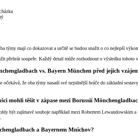
ocházka
hý
Oba týmy mají co dokazovat a určitě se budou snažit o co nejlepší výkon
it přehrát soupeře. Každý detail může rozhodnout o výsledku tohoto vzr
Mönchengladbach vs. Bayern München před jejich vzá
kává, že oba týmy nasadí své nejsilnější hráče do základní sestavy. 
noušci mohli těšit v zápase mezi Borussií Mönchenglad
hly být zajímavé souboje například mezi Robertem Lewandowskim a
.
Mönchengladbach a Bayernem Mnichov?