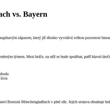
ch vs. Bayern
apínavým zápasem, který již dlouho vyvolává velkou pozornost fanou
edeným týmem. Mezi hráče, na něž se bude spoléhat, patří hlavní útočn
oboda
Vávra
ostaví Borussii Mönchengladbach v plné síle. Jejich sestava obsahuje h