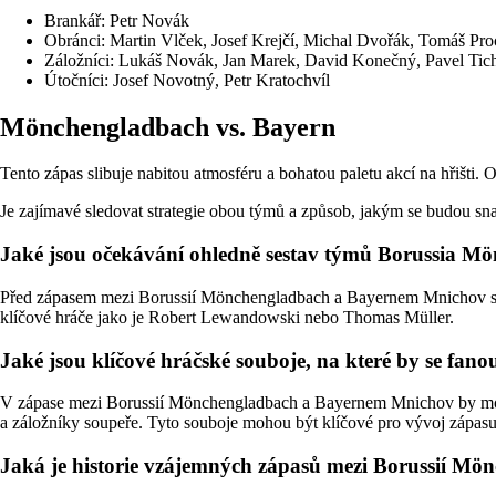
Brankář: Petr Novák
Obránci: Martin Vlček, Josef Krejčí, Michal Dvořák, Tomáš Pr
Záložníci: Lukáš Novák, Jan Marek, David Konečný, Pavel Tic
Útočníci: Josef Novotný, Petr Kratochvíl
Mönchengladbach vs. Bayern
Tento zápas slibuje nabitou atmosféru a bohatou paletu akcí na hřišti. 
Je zajímavé sledovat strategie obou týmů a způsob, jakým se budou snaž
Jaké jsou očekávání ohledně sestav týmů Borussia 
Před zápasem mezi Borussií Mönchengladbach a Bayernem Mnichov se oče
klíčové hráče jako je Robert Lewandowski nebo Thomas Müller.
Jaké jsou klíčové hráčské souboje, na které by se fa
V zápase mezi Borussií Mönchengladbach a Bayernem Mnichov by mo
a záložníky soupeře. Tyto souboje mohou být klíčové pro vývoj zápasu
Jaká je historie vzájemných zápasů mezi Borussií 