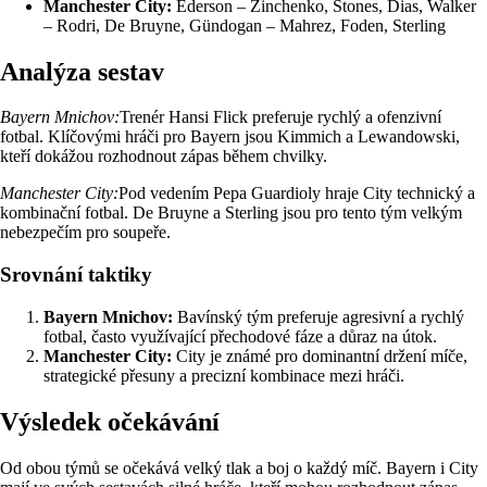
Manchester City:
Ederson – Zinchenko, Stones, Dias, Walker
– Rodri, De Bruyne, Gündogan – Mahrez, Foden, Sterling
Analýza sestav
Bayern Mnichov:
Trenér Hansi Flick preferuje rychlý a ofenzivní
fotbal. Klíčovými hráči pro Bayern jsou Kimmich a Lewandowski,
kteří dokážou rozhodnout zápas během chvilky.
Manchester City:
Pod vedením Pepa Guardioly hraje City technický a
kombinační fotbal. De Bruyne a Sterling jsou pro tento tým velkým
nebezpečím pro soupeře.
Srovnání taktiky
Bayern Mnichov:
Bavínský tým preferuje agresivní a rychlý
fotbal, často využívající přechodové fáze a důraz na útok.
Manchester City:
City je známé pro dominantní držení míče,
strategické přesuny a precizní kombinace mezi hráči.
Výsledek očekávání
Od obou týmů se očekává velký tlak a boj o každý míč. Bayern i City