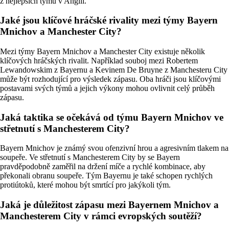
z nejlepších týmů v Anglii.
Jaké jsou klíčové hráčské rivality mezi týmy Bayern
Mnichov a Manchester City?
Mezi týmy Bayern Mnichov a Manchester City existuje několik
klíčových hráčských rivalit. Například souboj mezi Robertem
Lewandowskim z Bayernu a Kevinem De Bruyne z Manchesteru City
může být rozhodující pro výsledek zápasu. Oba hráči jsou klíčovými
postavami svých týmů a jejich výkony mohou ovlivnit celý průběh
zápasu.
Jaká taktika se očekává od týmu Bayern Mnichov ve
střetnutí s Manchesterem City?
Bayern Mnichov je známý svou ofenzivní hrou a agresivním tlakem na
soupeře. Ve střetnutí s Manchesterem City by se Bayern
pravděpodobně zaměřil na držení míče a rychlé kombinace, aby
překonali obranu soupeře. Tým Bayernu je také schopen rychlých
protiútoků, které mohou být smrtící pro jakýkoli tým.
Jaká je důležitost zápasu mezi Bayernem Mnichov a
Manchesterem City v rámci evropských soutěží?