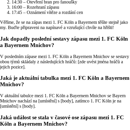
14:30 – Otevření bran pro fanoušky
16:00 – Rozehraní zápasu
17:45 – Oznámení vítěze a rozdání cen
Věříme, že se na zápas mezi 1. FC Köln a Bayernem těšíte stejně jako
my. Buďte připraveni na napínavé a vzrušující chvíle na hřišti!
Jak dopadly poslední sestavy zápasu mezi 1. FC Köln
a Bayernem Mnichov?
V posledním zápase mezi 1. FC Köln a Bayernem Mnichov se sestavy
obou týmů skládaly z následujících hráčů: [zde uvést jména hráčů a
jejich pozice].
Jaká je aktuální tabulka mezi 1. FC Köln a Bayernem
Mnichov?
V aktuální tabulce mezi 1. FC Köln a Bayernem Mnichov se Bayern
Mnichov nachází na [umístění] s [body], zatímco 1. FC Köln je na
[umístění] s [body].
Jaká událost se stala v časové ose zápasu mezi 1. FC
Köln a Bayernem Mnichov?