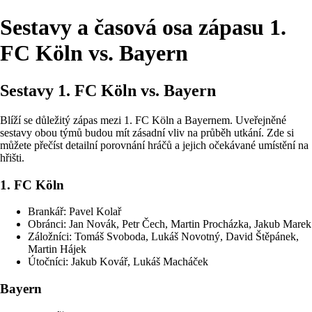
Sestavy a časová osa zápasu 1.
FC Köln vs. Bayern
Sestavy 1. FC Köln vs. Bayern
Blíží se důležitý zápas mezi 1. FC Köln a Bayernem. Uveřejněné
sestavy obou týmů budou mít zásadní vliv na průběh utkání. Zde si
můžete přečíst detailní porovnání hráčů a jejich očekávané umístění na
hřišti.
1. FC Köln
Brankář: Pavel Kolař
Obránci: Jan Novák, Petr Čech, Martin Procházka, Jakub Marek
Záložníci: Tomáš Svoboda, Lukáš Novotný, David Štěpánek,
Martin Hájek
Útočníci: Jakub Kovář, Lukáš Macháček
Bayern