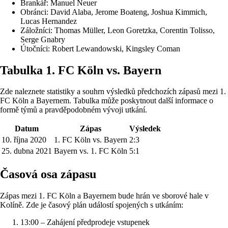
Brankář: Manuel Neuer
Obránci: David Alaba, Jerome Boateng, Joshua Kimmich,
Lucas Hernandez
Záložníci: Thomas Müller, Leon Goretzka, Corentin Tolisso,
Serge Gnabry
Útočníci: Robert Lewandowski, Kingsley Coman
Tabulka 1. FC Köln vs. Bayern
Zde naleznete statistiky a souhrn výsledků předchozích zápasů mezi 1.
FC Köln a Bayernem. Tabulka může poskytnout další informace o
formě týmů a pravděpodobném vývoji utkání.
Datum
Zápas
Výsledek
10. října 2020
1. FC Köln vs. Bayern
2:3
25. dubna 2021
Bayern vs. 1. FC Köln
5:1
Časová osa zápasu
Zápas mezi 1. FC Köln a Bayernem bude hrán ve sborové hale v
Kolíně. Zde je časový plán událostí spojených s utkáním:
13:00 – Zahájení předprodeje vstupenek