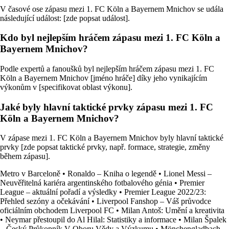
V časové ose zápasu mezi 1. FC Köln a Bayernem Mnichov se udála
následující událost: [zde popsat událost].
Kdo byl nejlepším hráčem zápasu mezi 1. FC Köln a
Bayernem Mnichov?
Podle expertů a fanoušků byl nejlepším hráčem zápasu mezi 1. FC
Köln a Bayernem Mnichov [jméno hráče] díky jeho vynikajícím
výkonům v [specifikovat oblast výkonu].
Jaké byly hlavní taktické prvky zápasu mezi 1. FC
Köln a Bayernem Mnichov?
V zápase mezi 1. FC Köln a Bayernem Mnichov byly hlavní taktické
prvky [zde popsat taktické prvky, např. formace, strategie, změny
během zápasu].
Metro v Barceloně
•
Ronaldo – Kniha o legendě
•
Lionel Messi –
Neuvěřitelná kariéra argentinského fotbalového génia
•
Premier
League – aktuální pořadí a výsledky
•
Premier League 2022/23:
Přehled sezóny a očekávání
•
Liverpool Fanshop – Váš průvodce
oficiálním obchodem Liverpool FC
•
Milan Antoš: Umění a kreativita
•
Neymar přestoupil do Al Hilal: Statistiky a informace
•
Milan Špalek
– Český Průkopník V Oboru Vědy a Výzkumu
•
Mönchengladbach –