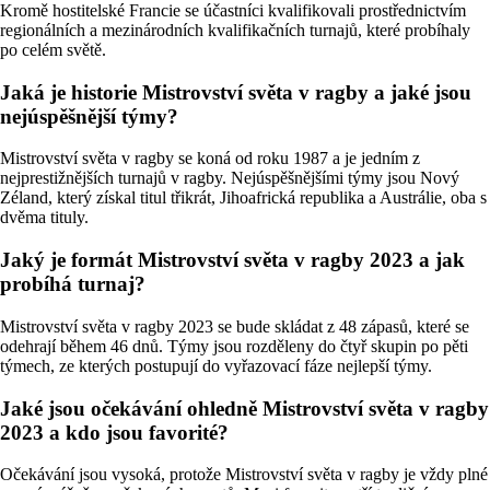
Kromě hostitelské Francie se účastníci kvalifikovali prostřednictvím
regionálních a mezinárodních kvalifikačních turnajů, které probíhaly
po celém světě.
Jaká je historie Mistrovství světa v ragby a jaké jsou
nejúspěšnější týmy?
Mistrovství světa v ragby se koná od roku 1987 a je jedním z
nejprestižnějších turnajů v ragby. Nejúspěšnějšími týmy jsou Nový
Zéland, který získal titul třikrát, Jihoafrická republika a Austrálie, oba s
dvěma tituly.
Jaký je formát Mistrovství světa v ragby 2023 a jak
probíhá turnaj?
Mistrovství světa v ragby 2023 se bude skládat z 48 zápasů, které se
odehrají během 46 dnů. Týmy jsou rozděleny do čtyř skupin po pěti
týmech, ze kterých postupují do vyřazovací fáze nejlepší týmy.
Jaké jsou očekávání ohledně Mistrovství světa v ragby
2023 a kdo jsou favorité?
Očekávání jsou vysoká, protože Mistrovství světa v ragby je vždy plné