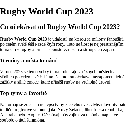
Rugby World Cup 2023
Co očekávat od Rugby World Cup 2023?
Rugby World Cup 2023
je událostí, na kterou se miliony fanoušků
po celém světě těší každé čtyři roky. Tato událost je nejprestižnějším
turnajem v rugby a přináší spoustu vzrušení a strhujících zápasů.
Termíny a místa konání
V roce 2023 se tento velký turnaj odehraje v různých městech a
stádiích po celém světě. Fanoušci mohou očekávat nezapomenutelné
zážitky a silné emoce, které přináší rugby na vrcholné úrovni.
Top týmy a favorité
Na turnaji se zúčastní nejlepší týmy z celého světa. Mezi favority patří
tradiční rugbyové velmoci jako Nový Zéland, Jihoafrická republika,
Austrálie nebo Anglie. Očekávají nás zajímavá utkání a napínavé
souboje o titul šampióna.