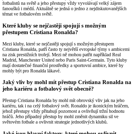
fotbalistů na světě a jeho přestupy vždy vyvolávají velký zájem
fanoušků i médií. Aktuálně se jedná o jedno z nejdiskutovanějších
témat ve fotbalovém světě.
Které kluby se nejčastěji spojují s možným
přestupem Cristiana Ronalda?
Mezi kluby, které se nejčastěji spojují s možným přestupem
Cristiana Ronalda, patří často ty největší evropské týmy s ambicemi
na zisk prestižních trofejí. Mezi ně mohou patřit například Real
Madrid, Manchester United nebo Paris Saint-Germain. Tyto kluby
mají dostatečné finanční prostředky a sportovní ambice, které by
mohly být pro Ronalda lákavé.
Jaký vliv by mohl mít přestup Cristiana Ronalda na
jeho kariéru a fotbalový svět obecně?
Přestup Cristiana Ronalda by mohl mít obrovský vliv jak na jeho
kariéru, tak i na celý fotbalový svět. Ronaldo je ikonickým hráčem,
jehož přestupy vždy přitahují pozornost a ovlivňují tržní hodnotu
hráčů. Jeho případný přestup by mohl změnit dynamiku sil ve
světovém fotbale a ovlivnit strategie jednotlivých klubů.
Jaké jsou hlavní faktory, které mohou ovlivnit