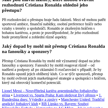
rozhodnutí Cristiana Ronalda ohledně jeho
přestupu?
Při rozhodování o přestupu hraje řadu faktorů. Mezi ně mohou patřit
sportovní ambice, finanční nabídky, osobní preference hráče nebo
vztahy s trenéry a spoluhráči. Ronaldo je zkušeným hráčem s
bohatou kariérou, a proto je pravděpodobné, že jeho rozhodnutí
bude promyšlené a zohlední různé aspekty.
Jaký dopad by mohl mít přestup Cristiana Ronalda
na fanoušky a sponzory?
Přestup Cristiana Ronalda by mohl mít významný dopad na jeho
fanoušky a sponzory. Fanoušci by mohli reagovat různě – od
nadšení a podpory až po zklamání či rozčarování v případě, že by
Ronaldo opustil jejich oblíbený klub. Co se týče sponzorů, přestup
by mohl ovlivnit jejich marketingové strategie a spolupráci s hráčem,
který má obrovský komerční potenciál.
Lionel Messi – Neuvěřitelná kariéra argentinského fotbalového
génia
•
Liverpool vs. Sparta Praha: Kam sledovat živý přenos
•
1.
Bundesliga dnes: Výsledky a zprávy
•
Manchester United: Tradiční
anglický fotbalový klub
•
RB Lipsko vs. Bayern: Souboj