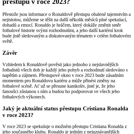
přestupu v roce 2023?
Přestože jsou informace o Ronaldově přestupu obalené tajemstvím a
nejistotou, můžeme se těšit na další několik měsíců plné spekulací,
dohadů a emocí. Ronaldo je hráčem, který dokáže změnit směr
fotbalové historie svými rozhodnutími, a jeho další kariérní krok
bude jistě sledovaným a diskutovaným tématem v celém fotbalovém
světě.
Závěr
Vzhledem k Ronaldově pověsti jako jednoho z nejslavnějších
fotbalistů všech dob je každý jeho pohyb a rozhodnutí sledováno s
napětím a zájmem. Přestupové okno v roce 2023 bude zásadním
momentem pro Ronaldovu kariéru a může přinést změny na
fotbalové scéně. Ať už se přesune kamkoliv, jisté je, že jeho
fanoušci zůstanou s ním a budou ho podporovat ve všech jeho
fotbalových výkonech.
Jaký je aktuální status přestupu Cristiana Ronalda
v roce 2023?
V roce 2023 se spekuluje o možném přestupu Cristiana Ronalda z
jeho současného klubu. Ronaldo je jedním z nejuznávanějších