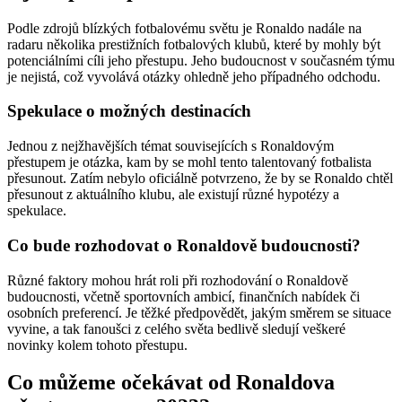
Podle zdrojů blízkých fotbalovému světu je Ronaldo nadále na
radaru několika prestižních fotbalových klubů, které by mohly být
potenciálními cíli jeho přestupu. Jeho budoucnost v současném týmu
je nejistá, což vyvolává otázky ohledně jeho případného odchodu.
Spekulace o možných destinacích
Jednou z nejžhavějších témat souvisejících s Ronaldovým
přestupem je otázka, kam by se mohl tento talentovaný fotbalista
přesunout. Zatím nebylo oficiálně potvrzeno, že by se Ronaldo chtěl
přesunout z aktuálního klubu, ale existují různé hypotézy a
spekulace.
Co bude rozhodovat o Ronaldově budoucnosti?
Různé faktory mohou hrát roli při rozhodování o Ronaldově
budoucnosti, včetně sportovních ambicí, finančních nabídek či
osobních preferencí. Je těžké předpovědět, jakým směrem se situace
vyvine, a tak fanoušci z celého světa bedlivě sledují veškeré
novinky kolem tohoto přestupu.
Co můžeme očekávat od Ronaldova