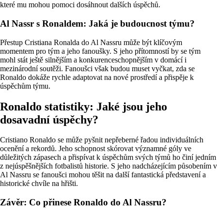
které mu mohou pomoci dosáhnout dalších úspěchů.
Al Nassr s Ronaldem: Jaká je budoucnost týmu?
Přestup Cristiana Ronalda do Al Nassru může být klíčovým
momentem pro tým a jeho fanoušky. S jeho přítomností by se tým
mohl stát ještě silnějším a konkurenceschopnějším v domácí i
mezinárodní soutěži. Fanoušci však budou muset vyčkat, zda se
Ronaldo dokáže rychle adaptovat na nové prostředí a přispěje k
úspěchům týmu.
Ronaldo statistiky: Jaké jsou jeho
dosavadní úspěchy?
Cristiano Ronaldo se může pyšnit nepřeberné řadou individuálních
ocenění a rekordů. Jeho schopnost skórovat významné góly ve
důležitých zápasech a přispívat k úspěchům svých týmů ho činí jedním
z nejúspěšnějších fotbalistů historie. S jeho nadcházejícím působením v
Al Nassru se fanoušci mohou těšit na další fantastická představení a
historické chvíle na hřišti.
Závěr: Co přinese Ronaldo do Al Nassru?