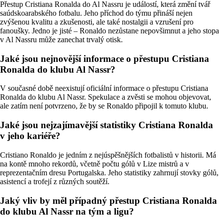
Přestup Cristiana Ronalda do Al Nassru je událostí, která změní tvář
saúdskoarabského fotbalu. Jeho příchod do týmu přináší nejen
zvýšenou kvalitu a zkušenosti, ale také nostalgii a vzrušení pro
fanoušky. Jedno je jisté – Ronaldo nezůstane nepovšimnut a jeho stopa
v Al Nassru může zanechat trvalý otisk.
Jaké jsou nejnovější informace o přestupu Cristiana
Ronalda do klubu Al Nassr?
V současné době neexistují oficiální informace o přestupu Cristiana
Ronalda do klubu Al Nassr. Spekulace a zvěsti se mohou objevovat,
ale zatím není potvrzeno, že by se Ronaldo připojil k tomuto klubu.
Jaké jsou nejzajímavější statistiky Cristiana Ronalda
v jeho kariéře?
Cristiano Ronaldo je jedním z nejúspěšnějších fotbalistů v historii. Má
na kontě mnoho rekordů, včetně počtu gólů v Lize mistrů a v
reprezentačním dresu Portugalska. Jeho statistiky zahrnují stovky gólů,
asistencí a trofejí z různých soutěží.
Jaký vliv by měl případný přestup Cristiana Ronalda
do klubu Al Nassr na tým a ligu?