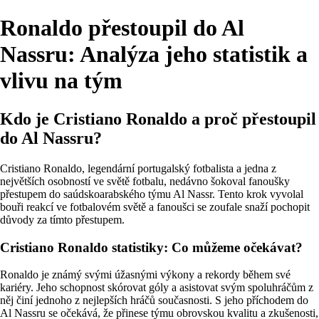
Ronaldo přestoupil do Al
Nassru: Analýza jeho statistik a
vlivu na tým
Kdo je Cristiano Ronaldo a proč přestoupil
do Al Nassru?
Cristiano Ronaldo, legendární portugalský fotbalista a jedna z
největších osobností ve světě fotbalu, nedávno šokoval fanoušky
přestupem do saúdskoarabského týmu Al Nassr. Tento krok vyvolal
bouři reakcí ve fotbalovém světě a fanoušci se zoufale snaží pochopit
důvody za tímto přestupem.
Cristiano Ronaldo statistiky: Co můžeme očekávat?
Ronaldo je známý svými úžasnými výkony a rekordy během své
kariéry. Jeho schopnost skórovat góly a asistovat svým spoluhráčům z
něj činí jednoho z nejlepších hráčů současnosti. S jeho příchodem do
Al Nassru se očekává, že přinese týmu obrovskou kvalitu a zkušenosti,