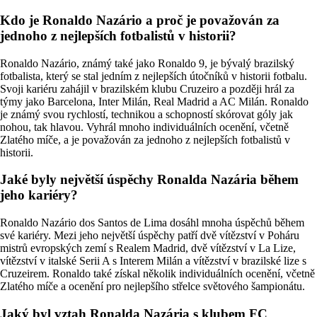
Kdo je Ronaldo Nazário a proč je považován za
jednoho z nejlepších fotbalistů v historii?
Ronaldo Nazário, známý také jako Ronaldo 9, je bývalý brazilský
fotbalista, který se stal jedním z nejlepších útočníků v historii fotbalu.
Svoji kariéru zahájil v brazilském klubu Cruzeiro a později hrál za
týmy jako Barcelona, Inter Milán, Real Madrid a AC Milán. Ronaldo
je známý svou rychlostí, technikou a schopností skórovat góly jak
nohou, tak hlavou. Vyhrál mnoho individuálních ocenění, včetně
Zlatého míče, a je považován za jednoho z nejlepších fotbalistů v
historii.
Jaké byly největší úspěchy Ronalda Nazária během
jeho kariéry?
Ronaldo Nazário dos Santos de Lima dosáhl mnoha úspěchů během
své kariéry. Mezi jeho největší úspěchy patří dvě vítězství v Poháru
mistrů evropských zemí s Realem Madrid, dvě vítězství v La Lize,
vítězství v italské Serii A s Interem Milán a vítězství v brazilské lize s
Cruzeirem. Ronaldo také získal několik individuálních ocenění, včetně
Zlatého míče a ocenění pro nejlepšího střelce světového šampionátu.
Jaký byl vztah Ronalda Nazária s klubem FC