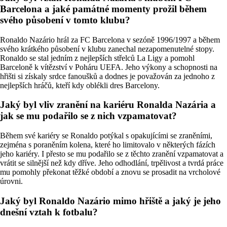
Barcelona a jaké památné momenty prožil během
svého působení v tomto klubu?
Ronaldo Nazário hrál za FC Barcelona v sezóně 1996/1997 a během
svého krátkého působení v klubu zanechal nezapomenutelné stopy.
Ronaldo se stal jedním z nejlepších střelců La Ligy a pomohl
Barceloně k vítězství v Poháru UEFA. Jeho výkony a schopnosti na
hřišti si získaly srdce fanoušků a dodnes je považován za jednoho z
nejlepších hráčů, kteří kdy oblékli dres Barcelony.
Jaký byl vliv zranění na kariéru Ronalda Nazária a
jak se mu podařilo se z nich vzpamatovat?
Během své kariéry se Ronaldo potýkal s opakujícími se zraněními,
zejména s poraněním kolena, které ho limitovalo v některých fázích
jeho kariéry. I přesto se mu podařilo se z těchto zranění vzpamatovat a
vrátit se silnější než kdy dříve. Jeho odhodlání, trpělivost a tvrdá práce
mu pomohly překonat těžké období a znovu se prosadit na vrcholové
úrovni.
Jaký byl Ronaldo Nazário mimo hřiště a jaký je jeho
dnešní vztah k fotbalu?