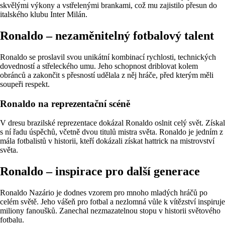
skvělými výkony a vstřelenými brankami, což mu zajistilo přesun do
italského klubu Inter Milán.
Ronaldo – nezaměnitelný fotbalový talent
Ronaldo se proslavil svou unikátní kombinací rychlosti, technických
dovedností a střeleckého umu. Jeho schopnost driblovat kolem
obránců a zakončit s přesností udělala z něj hráče, před kterým měli
soupeři respekt.
Ronaldo na reprezentační scéně
V dresu brazilské reprezentace dokázal Ronaldo oslnit celý svět. Získal
s ní řadu úspěchů, včetně dvou titulů mistra světa. Ronaldo je jedním z
mála fotbalistů v historii, kteří dokázali získat hattrick na mistrovství
světa.
Ronaldo – inspirace pro další generace
Ronaldo Nazário je dodnes vzorem pro mnoho mladých hráčů po
celém světě. Jeho vášeň pro fotbal a nezlomná vůle k vítězství inspiruje
miliony fanoušků. Zanechal nezmazatelnou stopu v historii světového
fotbalu.