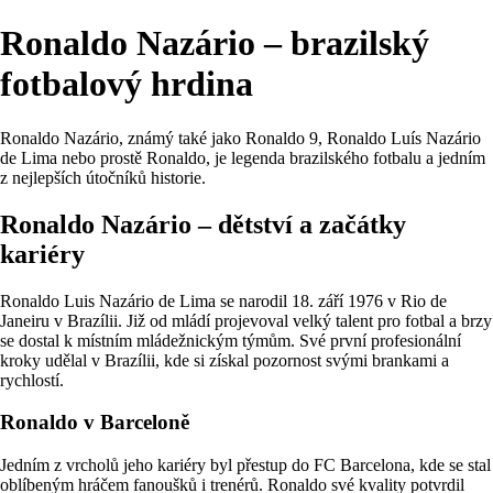
Ronaldo Nazário – brazilský
fotbalový hrdina
Ronaldo Nazário, známý také jako Ronaldo 9, Ronaldo Luís Nazário
de Lima nebo prostě Ronaldo, je legenda brazilského fotbalu a jedním
z nejlepších útočníků historie.
Ronaldo Nazário – dětství a začátky
kariéry
Ronaldo Luis Nazário de Lima se narodil 18. září 1976 v Rio de
Janeiru v Brazílii. Již od mládí projevoval velký talent pro fotbal a brzy
se dostal k místním mládežnickým týmům. Své první profesionální
kroky udělal v Brazílii, kde si získal pozornost svými brankami a
rychlostí.
Ronaldo v Barceloně
Jedním z vrcholů jeho kariéry byl přestup do FC Barcelona, kde se stal
oblíbeným hráčem fanoušků i trenérů. Ronaldo své kvality potvrdil