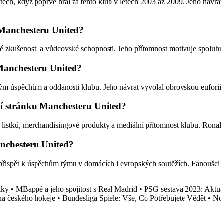
etech, když poprvé hrál za tento klub v letech 2003 až 2009. Jeho náv
 Manchesteru United?
aké zkušenosti a vůdcovské schopnosti. Jeho přítomnost motivuje spolu
Manchesteru United?
 úspěchům a oddanosti klubu. Jeho návrat vyvolal obrovskou euforii a
í stránku Manchesteru United?
stků, merchandisingové produkty a mediální přítomnost klubu. Ronaldo 
nchesteru United?
 přispět k úspěchům týmu v domácích i evropských soutěžích. Fanoušci
iky
•
MBappé a jeho spojitost s Real Madrid
•
PSG sestava 2023: Aktuá
na českého hokeje
•
Bundesliga Spiele: Vše, Co Potřebujete Vědět
•
No