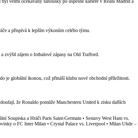
rat byl velmi očekávaný fanoušky po úspěšné kariéře v Realu Madrid a
hráče a přispívá k lepším výkonům celého týmu.
 zvýšil zájem o fotbalové zápasy na Old Trafford.
je globální ikonou, což přináší klubu nové obchodní příležitosti.
 doufají, že Ronaldo pomůže Manchesteru United k zisku dalších
lní Soupiska a Hráči Paris Saint-Germain
•
Sestavy West Ham vs.
vinky o FC Inter Milan
•
Crystal Palace vs. Liverpool
•
Milan Uhde –