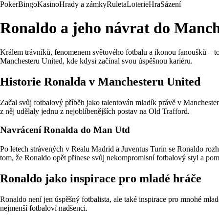
Poker
Bingo
Kasino
Hrady a zámky
Ruleta
Loterie
Hra
Sázení
Ronaldo a jeho návrat do Manch
Králem trávníků, fenomenem světového fotbalu a ikonou fanoušků – to 
Manchesteru United, kde kdysi začínal svou úspěšnou kariéru.
Historie Ronalda v Manchesteru United
Začal svůj fotbalový příběh jako talentován mladík právě v Manchester
z něj udělaly jednu z nejoblíbenějších postav na Old Trafford.
Navrácení Ronalda do Man Utd
Po letech strávených v Realu Madrid a Juventus Turín se Ronaldo rozh
tom, že Ronaldo opět přinese svůj nekompromisní fotbalový styl a pom
Ronaldo jako inspirace pro mladé hráče
Ronaldo není jen úspěšný fotbalista, ale také inspirace pro mnohé mlad
nejmenší fotbaloví nadšenci.