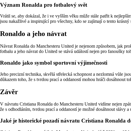
Význam Ronalda pro fotbalový svět
Vrátil se, aby dokázal, že i ve vyšším věku může stále patřit k nejlepš
jsou nakažlivé a inspirující pro všechny, kdo se zajímají o tento krásný 
Ronaldo a jeho návrat
Návrat Ronalda do Manchesteru United je nejenom způsobem, jak prokáz
fotbalu a jeho návrat do United se stává událostí nejen pro fanoušky to
Ronaldo jako symbol sportovní výjimečnosti
Jeho precizní technika, skvělá střelecká schopnost a nezlomná vůle jsou
důkazem toho, že s tvrdou prací a oddaností mohou hráči dosáhnout to
Závěr
V návratu Cristiana Ronalda do Manchesteru United vidíme nejen zpátečn
že s odhodláním, tvrdou prací a oddaností je možné dosáhnout slávy a
Jaké je historické pozadí návratu Cristiana Ronalda 