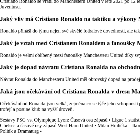
Cristiano Ronaldo se vrátil do Manchesteru United v létě 2021 po 12 l
Juventusu.
Jaký vliv má Cristiano Ronaldo na taktiku a výkony
Ronaldo přináší do týmu nejen své skvělé fotbalové dovednosti, ale t
Jaký je vztah mezi Cristianem Ronaldem a fanoušky 
Ronaldo je velmi oblíbený mezi fanoušky Manchesteru United díky svým
Jaký je dopad návratu Cristiana Ronalda na obchodn
Návrat Ronalda do Manchesteru United měl obrovský dopad na prodej lí
Jaká jsou očekávání od Cristiana Ronalda v dresu Ma
Očekávání od Ronalda jsou velká, zejména co se týče jeho schopnosti
trofejí a posune klub na vyšší úroveň.
Sestavy PSG vs. Olympique Lyon: Časová osa zápasů
•
Ligue 1 statist
Chelsea a časové osy zápasů West Ham United
•
Milan Hnilička – Iko
Politik a Dramaturg
•