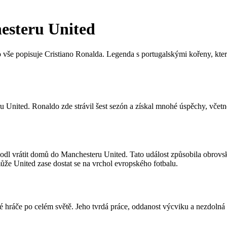
esteru United
vše popisuje Cristiano Ronalda. Legenda s portugalskými kořeny, která
u United. Ronaldo zde strávil šest sezón a získal mnohé úspěchy, včet
odl vrátit domů do Manchesteru United. Tato událost způsobila obrovsk
ůže United zase dostat se na vrchol evropského fotbalu.
é hráče po celém světě. Jeho tvrdá práce, oddanost výcviku a nezdolná 