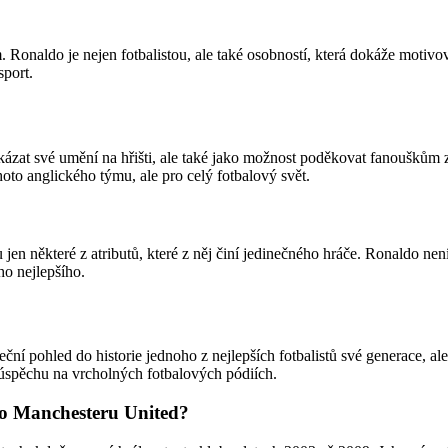
ím. Ronaldo je nejen fotbalistou, ale také osobností, která dokáže motiv
sport.
at své umění na hřišti, ale také jako možnost poděkovat fanouškům za
hoto anglického týmu, ale pro celý fotbalový svět.
 jen některé z atributů, které z něj činí jedinečného hráče. Ronaldo ne
ho nejlepšího.
í pohled do historie jednoho z nejlepších fotbalistů své generace, ale
 úspěchu na vrcholných fotbalových pódiích.
do Manchesteru United?