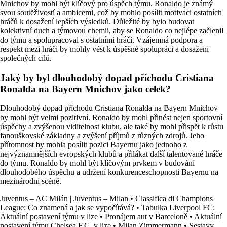
Mnichov by mohl být klíčový pro úspěch týmu. Ronaldo je známý
svou soutěživostí a ambicemi, což by mohlo posílit motivaci ostatních
hráčů k dosažení lepších výsledků. Důležité by bylo budovat
kolektivní duch a týmovou chemii, aby se Ronaldo co nejlépe začlenil
do týmu a spolupracoval s ostatními hráči. Vzájemná podpora a
respekt mezi hráči by mohly vést k úspěšné spolupráci a dosažení
společných cílů.
Jaký by byl dlouhodobý dopad příchodu Cristiana
Ronalda na Bayern Mnichov jako celek?
Dlouhodobý dopad příchodu Cristiana Ronalda na Bayern Mnichov
by mohl být velmi pozitivní. Ronaldo by mohl přinést nejen sportovní
úspěchy a zvýšenou viditelnost klubu, ale také by mohl přispět k růstu
fanouškovské základny a zvýšení příjmů z různých zdrojů. Jeho
přítomnost by mohla posílit pozici Bayernu jako jednoho z
nejvýznamnějších evropských klubů a přilákat další talentované hráče
do týmu. Ronaldo by mohl být klíčovým prvkem v budování
dlouhodobého úspěchu a udržení konkurenceschopnosti Bayernu na
mezinárodní scéně.
Juventus – AC Milán | Juventus – Milan
•
Classifica di Champions
League: Co znamená a jak se vypočítává?
•
Tabulka Liverpool FC:
Aktuální postavení týmu v lize
•
Pronájem aut v Barceloně
•
Aktuální
postavení týmu Chelsea F.C. v lize
•
Milan Zimmermann
•
Sestavy