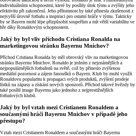
individuálními schopnostmi, které by posílily útok týmu a zvýšily jeho
efektivitu při zakončení. Jeho přítomnost by také přinesla zkušenosti z
nejvyšší úrovně fotbalu a inspiraci pro ostatní hráče v týmu. Takticky
by se Bayern mohl lépe přizpůsobit soupeřům a mít větší variabilitu ve
hře díky Ronaldovým schopnostem.
Jaký by byl vliv příchodu Cristiana Ronalda na
marketingovou stránku Bayernu Mnichov?
Příchod Cristiana Ronalda by měl obrovský vliv na marketingovou
stránku Bayernu Mnichov. Ronaldo je jedním z nejznámějších a
nejpopulárnějších fotbalistů na světě, což by přineslo zvýšenou
mediální pozornost a zájem fanoušků o Bayern. Klub by mohl využít
Ronaldovu popularitu k propagaci svých produktů, zvýšení prodeje
lístků na zápasy a získání nových sponzorů. Příchod takové hvězdy by
také posílil image Bayernu jako jednoho z nejprestižnějších
fotbalových klubů.
Jaký by byl vztah mezi Cristianem Ronaldem a
současnými hráči Bayernu Mnichov v případě jeho
přestupu?
Vztah mezi Cristianem Ronaldem a současnými hráči Bayernu