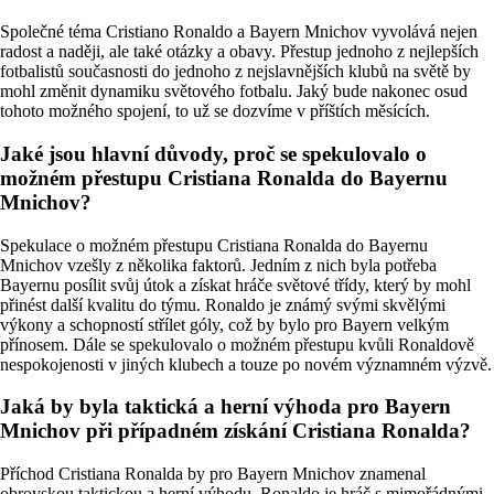
Společné téma Cristiano Ronaldo a Bayern Mnichov vyvolává nejen
radost a naději, ale také otázky a obavy. Přestup jednoho z nejlepších
fotbalistů současnosti do jednoho z nejslavnějších klubů na světě by
mohl změnit dynamiku světového fotbalu. Jaký bude nakonec osud
tohoto možného spojení, to už se dozvíme v příštích měsících.
Jaké jsou hlavní důvody, proč se spekulovalo o
možném přestupu Cristiana Ronalda do Bayernu
Mnichov?
Spekulace o možném přestupu Cristiana Ronalda do Bayernu
Mnichov vzešly z několika faktorů. Jedním z nich byla potřeba
Bayernu posílit svůj útok a získat hráče světové třídy, který by mohl
přinést další kvalitu do týmu. Ronaldo je známý svými skvělými
výkony a schopností střílet góly, což by bylo pro Bayern velkým
přínosem. Dále se spekulovalo o možném přestupu kvůli Ronaldově
nespokojenosti v jiných klubech a touze po novém významném výzvě.
Jaká by byla taktická a herní výhoda pro Bayern
Mnichov při případném získání Cristiana Ronalda?
Příchod Cristiana Ronalda by pro Bayern Mnichov znamenal
obrovskou taktickou a herní výhodu. Ronaldo je hráč s mimořádnými