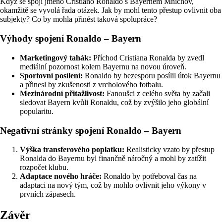
Když se spojí jméno Cristiano Ronaldo s Bayernem Mnichov,
okamžitě se vyvolá řada otázek. Jak by mohl tento přestup ovlivnit oba
subjekty? Co by mohla přinést taková spolupráce?
Výhody spojení Ronaldo – Bayern
Marketingový tahák:
Příchod Cristiana Ronalda by zvedl
mediální pozornost kolem Bayernu na novou úroveň.
Sportovní posílení:
Ronaldo by bezesporu posílil útok Bayernu
a přinesl by zkušenosti z vrcholového fotbalu.
Mezinárodní přitažlivost:
Fanoušci z celého světa by začali
sledovat Bayern kvůli Ronaldu, což by zvýšilo jeho globální
popularitu.
Negativní stránky spojení Ronaldo – Bayern
Výška transferového poplatku:
Realisticky vzato by přestup
Ronalda do Bayernu byl finančně náročný a mohl by zatížit
rozpočet klubu.
Adaptace nového hráče:
Ronaldo by potřeboval čas na
adaptaci na nový tým, což by mohlo ovlivnit jeho výkony v
prvních zápasech.
Závěr