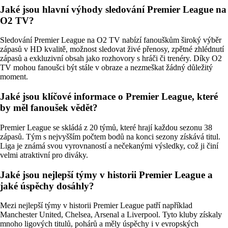
Jaké jsou hlavní výhody sledování Premier League na
O2 TV?
Sledování Premier League na O2 TV nabízí fanouškům široký výběr
zápasů v HD kvalitě, možnost sledovat živé přenosy, zpětné zhlédnutí
zápasů a exkluzivní obsah jako rozhovory s hráči či trenéry. Díky O2
TV mohou fanoušci být stále v obraze a nezmeškat žádný důležitý
moment.
Jaké jsou klíčové informace o Premier League, které
by měl fanoušek vědět?
Premier League se skládá z 20 týmů, které hrají každou sezonu 38
zápasů. Tým s nejvyšším počtem bodů na konci sezony získává titul.
Liga je známá svou vyrovnaností a nečekanými výsledky, což ji činí
velmi atraktivní pro diváky.
Jaké jsou nejlepší týmy v historii Premier League a
jaké úspěchy dosáhly?
Mezi nejlepší týmy v historii Premier League patří například
Manchester United, Chelsea, Arsenal a Liverpool. Tyto kluby získaly
mnoho ligových titulů, pohárů a měly úspěchy i v evropských