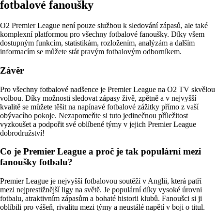
fotbalové fanoušky
O2 Premier League není pouze službou k sledování zápasů, ale také
komplexní platformou pro všechny fotbalové fanoušky. Díky všem
dostupným funkcím, statistikám, rozložením, analýzám a dalším
informacím se můžete stát pravým fotbalovým odborníkem.
Závěr
Pro všechny fotbalové nadšence je Premier League na O2 TV skvělou
volbou. Díky možnosti sledovat zápasy živě, zpětně a v nejvyšší
kvalitě se můžete těšit na napínavé fotbalové zážitky přímo z vaší
obývacího pokoje. Nezapomeňte si tuto jedinečnou příležitost
vyzkoušet a podpořit své oblíbené týmy v jejich Premier League
dobrodružství!
Co je Premier League a proč je tak populární mezi
fanoušky fotbalu?
Premier League je nejvyšší fotbalovou soutěží v Anglii, která patří
mezi nejprestižnější ligy na světě. Je populární díky vysoké úrovni
fotbalu, atraktivním zápasům a bohaté historii klubů. Fanoušci si ji
oblíbili pro vášeň, rivalitu mezi týmy a neustálé napětí v boji o titul.