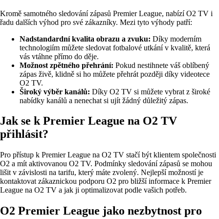
Kromě samotného sledování zápasů Premier League, nabízí O2 TV i
řadu dalších výhod pro své zákazníky. Mezi tyto výhody patří:
Nadstandardní kvalita obrazu a zvuku:
Díky moderním
technologiím můžete sledovat fotbalové utkání v kvalitě, která
vás vtáhne přímo do děje.
Možnost zpětného přehrání:
Pokud nestihnete váš oblíbený
zápas živě, klidně si ho můžete přehrát později díky videotece
O2 TV.
Široký výběr kanálů:
Díky O2 TV si můžete vybrat z široké
nabídky kanálů a nenechat si ujít žádný důležitý zápas.
Jak se k Premier League na O2 TV
přihlásit?
Pro přístup k Premier League na O2 TV stačí být klientem společnosti
O2 a mít aktivovanou O2 TV. Podmínky sledování zápasů se mohou
lišit v závislosti na tarifu, který máte zvolený. Nejlepší možností je
kontaktovat zákaznickou podporu O2 pro bližší informace k Premier
League na O2 TV a jak ji optimalizovat podle vašich potřeb.
O2 Premier League jako nezbytnost pro