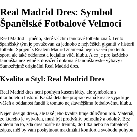
Real Madrid Dres: Symbol
Španělské Fotbalové Velmoci
Real Madrid – jméno, které všichni fandové fotbalu znají. Tento
španělský tým je považován za jednoho z největších gigantů v historii
fotbalu. Spojení s Realem Madrid znamená nejen vášeň pro tento
sport, ale také oddanost a loajalitu vůči klubu. A co je pro každého
fanouška nezbytné k dosažení dokonalé fanouškovské výbavy?
Samozřejmě originální Real Madrid dres.
Kvalita a Styl: Real Madrid Dres
Real Madrid dres není pouhým kusem látky, ale symbolem s
dlouholetou historií. Každá detailně propracovaná kreace vyjadřuje
vášeň a oddanost fandů k tomuto nejslavnějšímu fotbalovému klubu.
Nejen design dresu, ale také jeho kvalita hraje důležitou roli. Materiál,
ze kterého je vytvořen, musí být prodyšný, pohodlný a odolný. Bez
ohledu na to, zda dres nosíte na trénink, do fitka nebo na fotbalový
zápas, měl by vám poskytnout maximální komfort a svobodu pohybu.