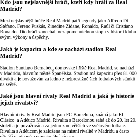
Kdo jsou nejslavnější hráči, kteří kdy hráli za Real
Madrid?
Mezi nejslavnější hráče Real Madrid patří legendy jako Alfredo Di
Stéfano, Ferenc Puskás, Zinedine Zidane, Ronaldo, Raúl či Cristiano
Ronaldo. Tito hráči zanechali nezapomenutelnou stopu v historii klubu
svými výkony a úspěchy.
Jaká je kapacita a kde se nachází stadion Real
Madrid?
Stadion Santiago Bernabéu, domovské hřiště Real Madrid, se nachází
v Madridu, hlavním městě Španělska. Stadion má kapacitu přes 81 000
diváků a je považován za jedno z nejprestižnějších fotbalových stánků
na světě.
Jaké jsou hlavní rivaly Real Madrid a jaká je historie
jejich rivalství?
Hlavními rivaly Real Madrid jsou FC Barcelona, známá jako El
Clásico, a Atlético Madrid. Rivalita s Barcelonou sahá až do 20. let 20.
století a je považována za jednu z největších ve světovém fotbale.
Rivalita s Atléticem je založena na místní rivalitě v Madridu a často
přináší napínavé a emocionální zápasy.