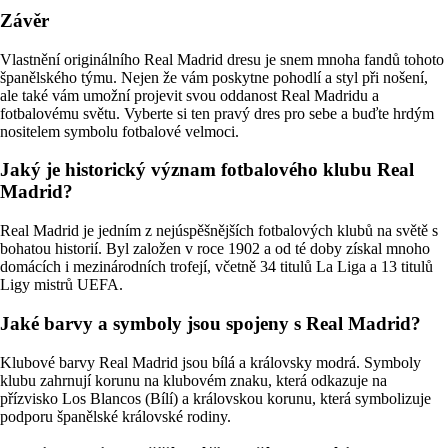
Závěr
Vlastnění originálního Real Madrid dresu je snem mnoha fandů tohoto
španělského týmu. Nejen že vám poskytne pohodlí a styl při nošení,
ale také vám umožní projevit svou oddanost Real Madridu a
fotbalovému světu. Vyberte si ten pravý dres pro sebe a buďte hrdým
nositelem symbolu fotbalové velmoci.
Jaký je historický význam fotbalového klubu Real
Madrid?
Real Madrid je jedním z nejúspěšnějších fotbalových klubů na světě s
bohatou historií. Byl založen v roce 1902 a od té doby získal mnoho
domácích i mezinárodních trofejí, včetně 34 titulů La Liga a 13 titulů
Ligy mistrů UEFA.
Jaké barvy a symboly jsou spojeny s Real Madrid?
Klubové barvy Real Madrid jsou bílá a královsky modrá. Symboly
klubu zahrnují korunu na klubovém znaku, která odkazuje na
přízvisko Los Blancos (Bílí) a královskou korunu, která symbolizuje
podporu španělské královské rodiny.