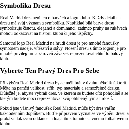
Symbolika Dresu
Real Madrid dres není jen o barvách a logu klubu. Každý detail na
dresu má svůj význam a symboliku. Například bílá barva dresu
symbolizuje čistotu, eleganci a dominanci, zatímco pruhy na rukávech
mohou odkazovat na historii klubu či jeho úspěchy.
Samotné logo Real Madrid na hrudi dresu je pro mnohé fanoušky
symbolem naděje, vítězství a slávy. Nošení dresu s tímto logem je pro
mnohé privilegium a zároveň závazek reprezentovat elitní fotbalový
klub.
Vyberte Ten Pravý Dres Pro Sebe
Při výběru Real Madrid dresu byste měli brát v úvahu několik faktorů.
Mějte na paměti velikost, střih, typ materiálu a samozřejmě design.
Důležité je, abyste vybrali dres, ve kterém se budete cítit pohodlně a se
kterým budete moci reprezentovat svůj oblíbený tým s hrdostí.
Pokud jste vášnivý fanoušek Real Madrid, může být dres vaším
každodenním doplňkem. Buďte připraveni vyznat se ve výběru dresu a
prokázat tak svou oddanost a loajalitu k tomuto slavnému fotbalovému
klubu.