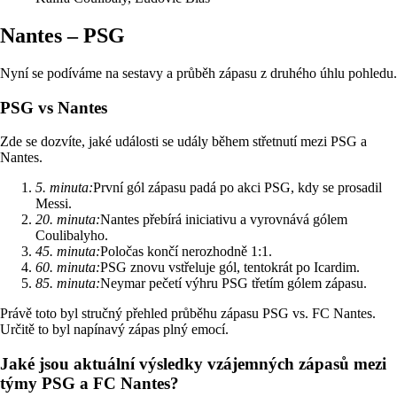
Nantes – PSG
Nyní se podíváme na sestavy a průběh zápasu z druhého úhlu pohledu.
PSG vs Nantes
Zde se dozvíte, jaké události se udály během střetnutí mezi PSG a
Nantes.
5. minuta:
První gól zápasu padá po akci PSG, kdy se prosadil
Messi.
20. minuta:
Nantes přebírá iniciativu a vyrovnává gólem
Coulibalyho.
45. minuta:
Poločas končí nerozhodně 1:1.
60. minuta:
PSG znovu vstřeluje gól, tentokrát po Icardim.
85. minuta:
Neymar pečetí výhru PSG třetím gólem zápasu.
Právě toto byl stručný přehled průběhu zápasu PSG vs. FC Nantes.
Určitě to byl napínavý zápas plný emocí.
Jaké jsou aktuální výsledky vzájemných zápasů mezi
týmy PSG a FC Nantes?