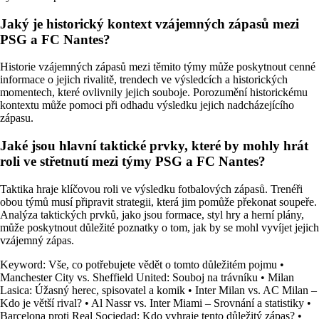
Jaký je historický kontext vzájemných zápasů mezi
PSG a FC Nantes?
Historie vzájemných zápasů mezi těmito týmy může poskytnout cenné
informace o jejich rivalitě, trendech ve výsledcích a historických
momentech, které ovlivnily jejich souboje. Porozumění historickému
kontextu může pomoci při odhadu výsledku jejich nadcházejícího
zápasu.
Jaké jsou hlavní taktické prvky, které by mohly hrát
roli ve střetnutí mezi týmy PSG a FC Nantes?
Taktika hraje klíčovou roli ve výsledku fotbalových zápasů. Trenéři
obou týmů musí připravit strategii, která jim pomůže překonat soupeře.
Analýza taktických prvků, jako jsou formace, styl hry a herní plány,
může poskytnout důležité poznatky o tom, jak by se mohl vyvíjet jejich
vzájemný zápas.
Keyword: Vše, co potřebujete vědět o tomto důležitém pojmu
•
Manchester City vs. Sheffield United: Souboj na trávníku
•
Milan
Lasica: Úžasný herec, spisovatel a komik
•
Inter Milan vs. AC Milan –
Kdo je větší rival?
•
Al Nassr vs. Inter Miami – Srovnání a statistiky
•
Barcelona proti Real Sociedad: Kdo vyhraje tento důležitý zápas?
•