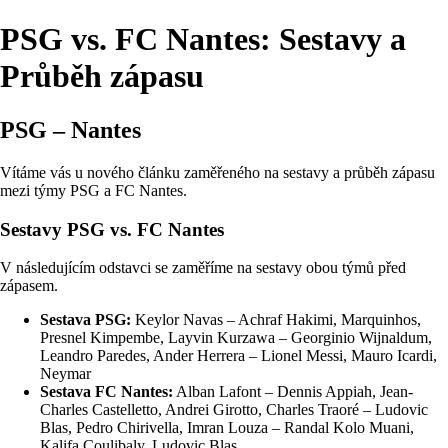
PSG vs. FC Nantes: Sestavy a
Průběh zápasu
PSG – Nantes
Vítáme vás u nového článku zaměřeného na sestavy a průběh zápasu
mezi týmy PSG a FC Nantes.
Sestavy PSG vs. FC Nantes
V následujícím odstavci se zaměříme na sestavy obou týmů před
zápasem.
Sestava PSG:
Keylor Navas – Achraf Hakimi, Marquinhos,
Presnel Kimpembe, Layvin Kurzawa – Georginio Wijnaldum,
Leandro Paredes, Ander Herrera – Lionel Messi, Mauro Icardi,
Neymar
Sestava FC Nantes:
Alban Lafont – Dennis Appiah, Jean-
Charles Castelletto, Andrei Girotto, Charles Traoré – Ludovic
Blas, Pedro Chirivella, Imran Louza – Randal Kolo Muani,
Kalifa Coulibaly, Ludovic Blas