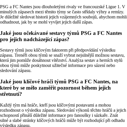
PSG a FC Nantes jsou dlouholetými rivaly ve francouzské Ligue 1. V
minulých zápasech mezi těmito týmy se často střídaly výhry a remízy.
Je důležité sledovat historii jejich vzájemných soubojů, abychom mohli
odhadnout, jak by se mohl vyvíjet jejich další zápas.
Jaké jsou očekávané sestavy týmů PSG a FC Nantes
pro jejich nadcházející zápas?
Sestavy týmů jsou klíčovým faktorem při předpovídání výsledku
zápasu. Trenéři obou týmů se snaží vybrat nejsilnější možnou sestavu,
která jim pomůže dosáhnout vítězství. Analýza sestav a herních stylů
obou týmů může poskytnout užitečné informace pro sázení nebo
sledování zápasu.
Jaké jsou klíčové hráči týmů PSG a FC Nantes, na
které by se mělo zaměřit pozornost během jejich
střetnutí?
Každý tým má hráče, kteří jsou klíčovými postavami a mohou
rozhodnout o výsledku zápasu. Sledování výkonů těchto hráčů a jejich
schopností přináší důležité informace pro fanoušky i sázkaře. Znát
silné a slabé stránky klíčových hráčů může být rozhodující při odhadu
výsledku zápasu.