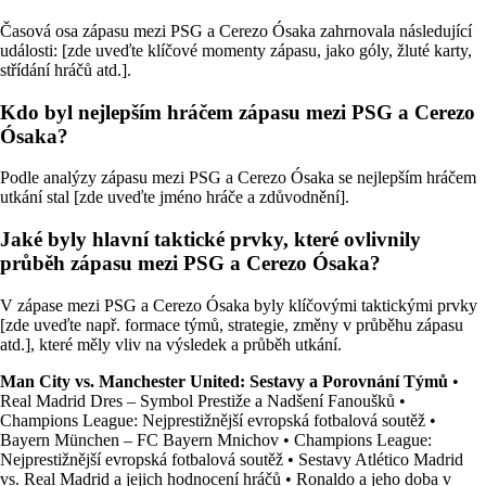
Časová osa zápasu mezi PSG a Cerezo Ósaka zahrnovala následující
události: [zde uveďte klíčové momenty zápasu, jako góly, žluté karty,
střídání hráčů atd.].
Kdo byl nejlepším hráčem zápasu mezi PSG a Cerezo
Ósaka?
Podle analýzy zápasu mezi PSG a Cerezo Ósaka se nejlepším hráčem
utkání stal [zde uveďte jméno hráče a zdůvodnění].
Jaké byly hlavní taktické prvky, které ovlivnily
průběh zápasu mezi PSG a Cerezo Ósaka?
V zápase mezi PSG a Cerezo Ósaka byly klíčovými taktickými prvky
[zde uveďte např. formace týmů, strategie, změny v průběhu zápasu
atd.], které měly vliv na výsledek a průběh utkání.
Man City vs. Manchester United: Sestavy a Porovnání Týmů
•
Real Madrid Dres – Symbol Prestiže a Nadšení Fanoušků
•
Champions League: Nejprestižnější evropská fotbalová soutěž
•
Bayern München – FC Bayern Mnichov
•
Champions League:
Nejprestižnější evropská fotbalová soutěž
•
Sestavy Atlético Madrid
vs. Real Madrid a jejich hodnocení hráčů
•
Ronaldo a jeho doba v