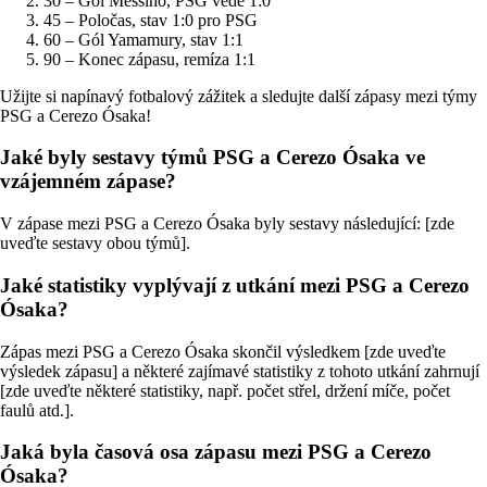
30 – Gól Messiho, PSG vede 1:0
45 – Poločas, stav 1:0 pro PSG
60 – Gól Yamamury, stav 1:1
90 – Konec zápasu, remíza 1:1
Užijte si napínavý fotbalový zážitek a sledujte další zápasy mezi týmy
PSG a Cerezo Ósaka!
Jaké byly sestavy týmů PSG a Cerezo Ósaka ve
vzájemném zápase?
V zápase mezi PSG a Cerezo Ósaka byly sestavy následující: [zde
uveďte sestavy obou týmů].
Jaké statistiky vyplývají z utkání mezi PSG a Cerezo
Ósaka?
Zápas mezi PSG a Cerezo Ósaka skončil výsledkem [zde uveďte
výsledek zápasu] a některé zajímavé statistiky z tohoto utkání zahrnují
[zde uveďte některé statistiky, např. počet střel, držení míče, počet
faulů atd.].
Jaká byla časová osa zápasu mezi PSG a Cerezo
Ósaka?