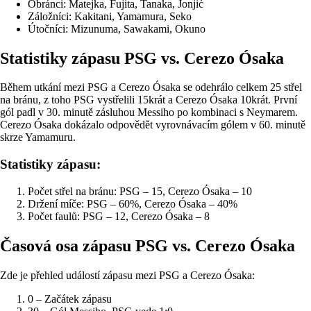
Obránci: Matejka, Fujita, Tanaka, Jonjić
Záložníci: Kakitani, Yamamura, Seko
Útočníci: Mizunuma, Sawakami, Okuno
Statistiky zápasu PSG vs. Cerezo Ósaka
Během utkání mezi PSG a Cerezo Ósaka se odehrálo celkem 25 střel
na bránu, z toho PSG vystřelili 15krát a Cerezo Ósaka 10krát. První
gól padl v 30. minutě zásluhou Messiho po kombinaci s Neymarem.
Cerezo Ósaka dokázalo odpovědět vyrovnávacím gólem v 60. minutě
skrze Yamamuru.
Statistiky zápasu:
Počet střel na bránu: PSG – 15, Cerezo Ósaka – 10
Držení míče: PSG – 60%, Cerezo Ósaka – 40%
Počet faulů: PSG – 12, Cerezo Ósaka – 8
Časová osa zápasu PSG vs. Cerezo Ósaka
Zde je přehled událostí zápasu mezi PSG a Cerezo Ósaka:
0 – Začátek zápasu