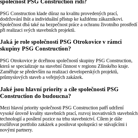
společnost PSG Construction řídí?
PSG Construction klade důraz na kvalitu provedených prací,
dodržování lhůt a individuální přístup ke každému zákazníkovi.
Společnost dbá také na bezpečnost práce a ochranu životního prostředí
při realizaci svých stavebních projektů.
Jaká je role společnosti PSG Otrokovice v rámci
skupiny PSG Construction?
PSG Otrokovice je dceřinou společností skupiny PSG Construction,
která se specializuje na stavební činnost v regionu Zlínského kraje.
Zaměřuje se především na realizaci developerských projektů,
průmyslových staveb a veřejných zakázek.
Jaké jsou hlavní priority a cíle společnosti PSG
Construction do budoucna?
Mezi hlavní priority společnosti PSG Construction patří udržení
vysoké úrovně kvality stavebních prací, rozvoj inovativních stavebních
technologií a posílení pozice na trhu stavebnictví. Cílem je dále
rozšiřovat portfolio zakázek a posilovat spolupráci se stávajícími i
novými partnery.