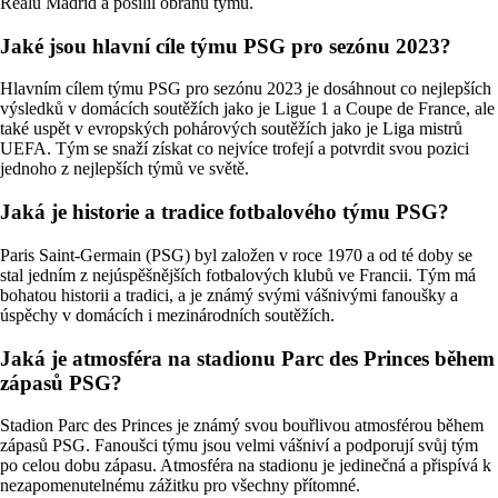
Realu Madrid a posílil obranu týmu.
Jaké jsou hlavní cíle týmu PSG pro sezónu 2023?
Hlavním cílem týmu PSG pro sezónu 2023 je dosáhnout co nejlepších
výsledků v domácích soutěžích jako je Ligue 1 a Coupe de France, ale
také uspět v evropských pohárových soutěžích jako je Liga mistrů
UEFA. Tým se snaží získat co nejvíce trofejí a potvrdit svou pozici
jednoho z nejlepších týmů ve světě.
Jaká je historie a tradice fotbalového týmu PSG?
Paris Saint-Germain (PSG) byl založen v roce 1970 a od té doby se
stal jedním z nejúspěšnějších fotbalových klubů ve Francii. Tým má
bohatou historii a tradici, a je známý svými vášnivými fanoušky a
úspěchy v domácích i mezinárodních soutěžích.
Jaká je atmosféra na stadionu Parc des Princes během
zápasů PSG?
Stadion Parc des Princes je známý svou bouřlivou atmosférou během
zápasů PSG. Fanoušci týmu jsou velmi vášniví a podporují svůj tým
po celou dobu zápasu. Atmosféra na stadionu je jedinečná a přispívá k
nezapomenutelnému zážitku pro všechny přítomné.