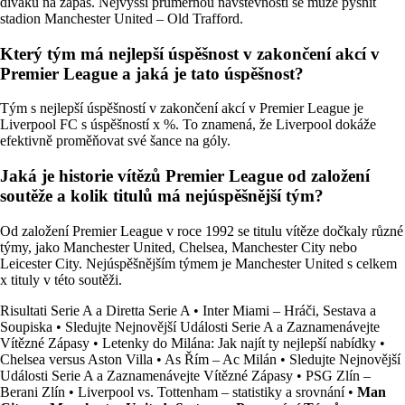
diváků na zápas. Nejvyšší průměrnou návštěvností se může pyšnit
stadion Manchester United – Old Trafford.
Který tým má nejlepší úspěšnost v zakončení akcí v
Premier League a jaká je tato úspěšnost?
Tým s nejlepší úspěšností v zakončení akcí v Premier League je
Liverpool FC s úspěšností x %. To znamená, že Liverpool dokáže
efektivně proměňovat své šance na góly.
Jaká je historie vítězů Premier League od založení
soutěže a kolik titulů má nejúspěšnější tým?
Od založení Premier League v roce 1992 se titulu vítěze dočkaly různé
týmy, jako Manchester United, Chelsea, Manchester City nebo
Leicester City. Nejúspěšnějším týmem je Manchester United s celkem
x tituly v této soutěži.
Risultati Serie A a Diretta Serie A
•
Inter Miami – Hráči, Sestava a
Soupiska
•
Sledujte Nejnovější Události Serie A a Zaznamenávejte
Vítězné Zápasy
•
Letenky do Milána: Jak najít ty nejlepší nabídky
•
Chelsea versus Aston Villa
•
As Řím – Ac Milán
•
Sledujte Nejnovější
Události Serie A a Zaznamenávejte Vítězné Zápasy
•
PSG Zlín –
Berani Zlín
•
Liverpool vs. Tottenham – statistiky a srovnání
•
Man