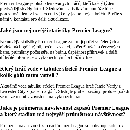
Premier League je plná talentovaných hráčů, kteří každý týden
předvádějí skvělý fotbal. Sledování statistik vám pomůže lépe
porozumět dění v lize a ocenit výkony jednotlivých hráčů. Buďte s
námi v kontaktu pro další aktualizace.
Jaké jsou nejnovější statistiky Premier League?
Nejnovější statistiky Premier League zahrnují počet vstřelených a
obdržených gólů týmů, počet asistencí, počet žlutých a červených
karet, průměrný počet střel na bránu, úspěšnost přihrávek a další
důležité informace o výkonech týmů a hráčů v lize.
Který hráč vede v tabulce střelců Premier League a
kolik gólů zatím vstřelil?
Aktuálně vede tabulku střelců Premier League hráč Jamie Vardy z
Leicester City s počtem x gólů. Sledujte průběh sezóny, protože pořadí
se může měnit v závislosti na výkonech hráčů.
Jaká je průměrná návštěvnost zápasů Premier League
a který stadion má nejvyšší průměrnou návštěvnost?
Průměrná návštěvnost zápasů Premier League se pohybuje kolem x