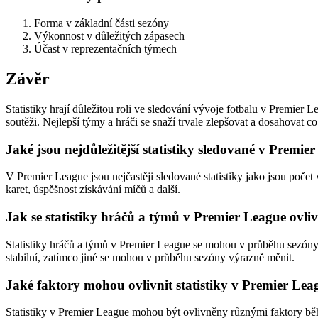
Forma v základní části sezóny
Výkonnost v důležitých zápasech
Účast v reprezentačních týmech
Závěr
Statistiky hrají důležitou roli ve sledování vývoje fotbalu v Premie
soutěži. Nejlepší týmy a hráči se snaží trvale zlepšovat a dosahovat co
Jaké jsou nejdůležitější statistiky sledované v Premie
V Premier League jsou nejčastěji sledované statistiky jako jsou počet 
karet, úspěšnost získávání míčů a další.
Jak se statistiky hráčů a týmů v Premier League ovli
Statistiky hráčů a týmů v Premier League se mohou v průběhu sezóny m
stabilní, zatímco jiné se mohou v průběhu sezóny výrazně měnit.
Jaké faktory mohou ovlivnit statistiky v Premier Le
Statistiky v Premier League mohou být ovlivněny různými faktory běhe