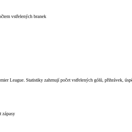
očtem vstřelených branek
er League. Statistiky zahrnují počet vstřelených gólů, přihrávek, úspě
t zápasy