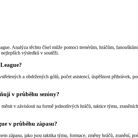
r League. Analýza těchto čísel může pomoci trenérům, hráčům, fanoušků
 nejlepších výsledků v soutěži.
r League?
vstřelených a obdržených gólů, počet asistencí, úspěšnost přihrávek, poč
vňují v průběhu sezóny?
ěnit v závislosti na formě jednotlivých hráčů, taktice týmu, zraněních
ague v průběhu zápasu?
m zápasu, jako jsou taktika týmu, formace, změny hráčů, zranění, počas