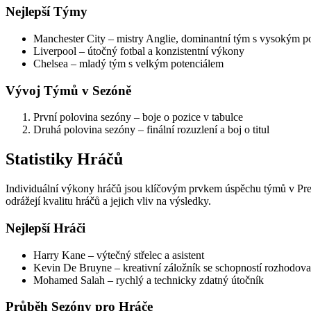
Nejlepší Týmy
Manchester City – mistry Anglie, dominantní tým s vysokým p
Liverpool – útočný fotbal a konzistentní výkony
Chelsea – mladý tým s velkým potenciálem
Vývoj Týmů v Sezóně
První polovina sezóny – boje o pozice v tabulce
Druhá polovina sezóny – finální rozuzlení a boj o titul
Statistiky Hráčů
Individuální výkony hráčů jsou klíčovým prvkem úspěchu týmů v Premi
odrážejí kvalitu hráčů a jejich vliv na výsledky.
Nejlepší Hráči
Harry Kane – výtečný střelec a asistent
Kevin De Bruyne – kreativní záložník se schopností rozhodova
Mohamed Salah – rychlý a technicky zdatný útočník
Průběh Sezóny pro Hráče