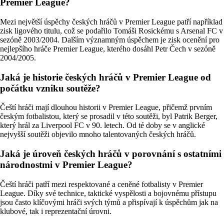
Premier League?
Mezi největší úspěchy českých hráčů v Premier League patří například
zisk ligového titulu, což se podařilo Tomáši Rosickému s Arsenal FC v
sezóně 2003/2004. Dalším významným úspěchem je zisk ocenění pro
nejlepšího hráče Premier League, kterého dosáhl Petr Čech v sezóně
2004/2005.
Jaká je historie českých hráčů v Premier League od
počátku vzniku soutěže?
Čeští hráči mají dlouhou historii v Premier League, přičemž prvním
českým fotbalistou, který se prosadil v této soutěži, byl Patrik Berger,
který hrál za Liverpool FC v 90. letech. Od té doby se v anglické
nejvyšší soutěži objevilo mnoho talentovaných českých hráčů.
Jaká je úroveň českých hráčů v porovnání s ostatními
národnostmi v Premier League?
Čeští hráči patří mezi respektované a ceněné fotbalisty v Premier
League. Díky své technice, taktické vyspělosti a bojovnému přístupu
jsou často klíčovými hráči svých týmů a přispívají k úspěchům jak na
klubové, tak i reprezentační úrovni.