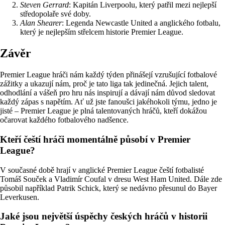
Steven Gerrard
: Kapitán Liverpoolu, který patřil mezi nejlepší
středopolaře své doby.
Alan Shearer
: Legenda Newcastle United a anglického fotbalu,
který je nejlepším střelcem historie Premier League.
Závěr
Premier League hráči nám každý týden přinášejí vzrušující fotbalové
zážitky a ukazují nám, proč je tato liga tak jedinečná. Jejich talent,
odhodlání a vášeň pro hru nás inspirují a dávají nám důvod sledovat
každý zápas s napětím. Ať už jste fanoušci jakéhokoli týmu, jedno je
jisté – Premier League je plná talentovaných hráčů, kteří dokážou
očarovat každého fotbalového nadšence.
Kteří čeští hráči momentálně působí v Premier
League?
V současné době hrají v anglické Premier League čeští fotbalisté
Tomáš Souček a Vladimír Coufal v dresu West Ham United. Dále zde
působil například Patrik Schick, který se nedávno přesunul do Bayer
Leverkusen.
Jaké jsou největší úspěchy českých hráčů v historii