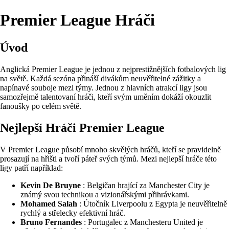
Premier League Hráči
Úvod
Anglická Premier League je jednou z nejprestižnějších fotbalových lig
na světě. Každá sezóna přináší divákům neuvěřitelné zážitky a
napínavé souboje mezi týmy. Jednou z hlavních atrakcí ligy jsou
samozřejmě talentovaní hráči, kteří svým uměním dokáží okouzlit
fanoušky po celém světě.
Nejlepší Hráči Premier League
V Premier League působí mnoho skvělých hráčů, kteří se pravidelně
prosazují na hřišti a tvoří páteř svých týmů. Mezi nejlepší hráče této
ligy patří například:
Kevin De Bruyne
: Belgičan hrající za Manchester City je
známý svou technikou a vizionářskými přihrávkami.
Mohamed Salah
: Útočník Liverpoolu z Egypta je neuvěřitelně
rychlý a střelecky efektivní hráč.
Bruno Fernandes
: Portugalec z Manchesteru United je