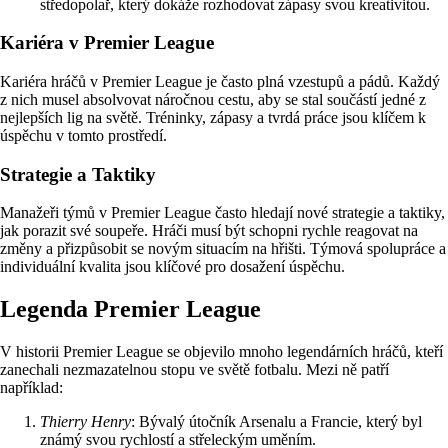
středopolař, který dokáže rozhodovat zápasy svou kreativitou.
Kariéra v Premier League
Kariéra hráčů v Premier League je často plná vzestupů a pádů. Každý
z nich musel absolvovat náročnou cestu, aby se stal součástí jedné z
nejlepších lig na světě. Tréninky, zápasy a tvrdá práce jsou klíčem k
úspěchu v tomto prostředí.
Strategie a Taktiky
Manažeři týmů v Premier League často hledají nové strategie a taktiky,
jak porazit své soupeře. Hráči musí být schopni rychle reagovat na
změny a přizpůsobit se novým situacím na hřišti. Týmová spolupráce a
individuální kvalita jsou klíčové pro dosažení úspěchu.
Legenda Premier League
V historii Premier League se objevilo mnoho legendárních hráčů, kteří
zanechali nezmazatelnou stopu ve světě fotbalu. Mezi ně patří
například:
Thierry Henry
: Bývalý útočník Arsenalu a Francie, který byl
známý svou rychlostí a střeleckým uměním.