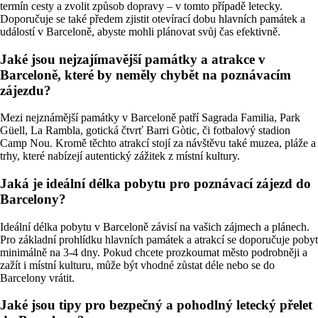
termín cesty a zvolit způsob dopravy – v tomto případě letecky.
Doporučuje se také předem zjistit otevírací dobu hlavních památek a
událostí v Barceloně, abyste mohli plánovat svůj čas efektivně.
Jaké jsou nejzajímavější památky a atrakce v
Barceloně, které by neměly chybět na poznávacím
zájezdu?
Mezi nejznámější památky v Barceloně patří Sagrada Familia, Park
Güell, La Rambla, gotická čtvrť Barri Gòtic, či fotbalový stadion
Camp Nou. Kromě těchto atrakcí stojí za návštěvu také muzea, pláže a
trhy, které nabízejí autentický zážitek z místní kultury.
Jaká je ideální délka pobytu pro poznávací zájezd do
Barcelony?
Ideální délka pobytu v Barceloně závisí na vašich zájmech a plánech.
Pro základní prohlídku hlavních památek a atrakcí se doporučuje pobyt
minimálně na 3-4 dny. Pokud chcete prozkoumat město podrobněji a
zažít i místní kulturu, může být vhodné zůstat déle nebo se do
Barcelony vrátit.
Jaké jsou tipy pro bezpečný a pohodlný letecký přelet