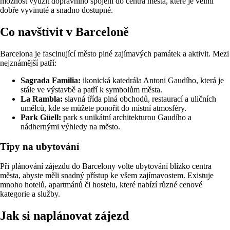
možnost využít dopravního spojení do centra města, které je velmi
dobře vyvinuté a snadno dostupné.
Co navštívit v Barceloně
Barcelona je fascinující město plné zajímavých památek a aktivit. Mezi
nejznámější patří:
Sagrada Familia:
ikonická katedrála Antoni Gaudího, která je
stále ve výstavbě a patří k symbolům města.
La Rambla:
slavná třída plná obchodů, restaurací a uličních
umělců, kde se můžete ponořit do místní atmosféry.
Park Güell:
park s unikátní architekturou Gaudího a
nádhernými výhledy na město.
Tipy na ubytování
Při plánování zájezdu do Barcelony volte ubytování blízko centra
města, abyste měli snadný přístup ke všem zajímavostem. Existuje
mnoho hotelů, apartmánů či hostelu, které nabízí různé cenové
kategorie a služby.
Jak si naplánovat zájezd