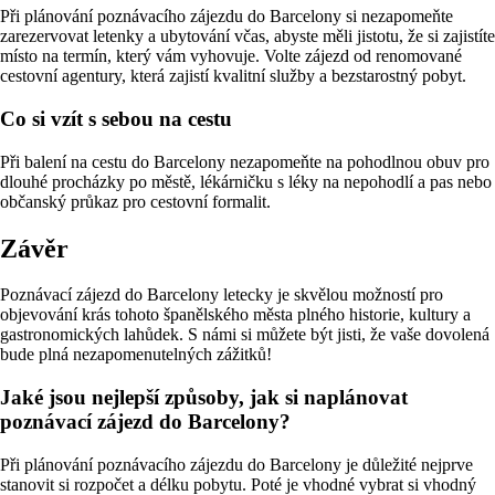
Při plánování poznávacího zájezdu do Barcelony si nezapomeňte
zarezervovat letenky a ubytování včas, abyste měli jistotu, že si zajistíte
místo na termín, který vám vyhovuje. Volte zájezd od renomované
cestovní agentury, která zajistí kvalitní služby a bezstarostný pobyt.
Co si vzít s sebou na cestu
Při balení na cestu do Barcelony nezapomeňte na pohodlnou obuv pro
dlouhé procházky po městě, lékárničku s léky na nepohodlí a pas nebo
občanský průkaz pro cestovní formalit.
Závěr
Poznávací zájezd do Barcelony letecky je skvělou možností pro
objevování krás tohoto španělského města plného historie, kultury a
gastronomických lahůdek. S námi si můžete být jisti, že vaše dovolená
bude plná nezapomenutelných zážitků!
Jaké jsou nejlepší způsoby, jak si naplánovat
poznávací zájezd do Barcelony?
Při plánování poznávacího zájezdu do Barcelony je důležité nejprve
stanovit si rozpočet a délku pobytu. Poté je vhodné vybrat si vhodný