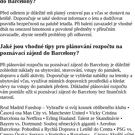
do Barcelony?
Před odletem je důležité mít platný cestovní pas a včas se dostavit na
letiště. Doporučuje se také sledovat informace o letu a dodržovat
pravidla bezpečnosti na palubě letadla. Při balení zavazadel je vhodné
dbát na omezení hmotnosti a povolené předměty v příručním
zavazadle, abyste neměli problémy při odbavení.
Jaké jsou vhodné tipy pro plánování rozpočtu na
poznávací zájezd do Barcelony?
Při plánování rozpočtu na poznávací zájezd do Barcelony je důležité
zohlednit náklady na ubytování, stravování, vstupy do památek,
dopravu a další aktivity. Doporučuje se vyhledat nabídky na letenky a
ubytování včas, využívat místních dopravních prostředků a hledat
slevy na vstupy do památek předem. Důkladné plánování rozpočtu
vám pomůže užít si poznávací zájezd do Barcelony bez finančních
starostí.
Real Madrid Fanshop – Vyhraďte si svůj kousek oblíbeného klubu
•
Časová osa Man City vs. Manchester United
•
Vicky Cristina
Barcelona na Netflixu
•
Erling Haaland: Talent ze Skandinávie
•
Bayern vs. Dortmund: Souboj německých gigantů
•
Aerobus
Barcelona: Pohodlná a Rychlá Doprava z Letiště do Centra
•
PSG vs.
Cerezo Ósaka: Sestavy a Statistiky
•
Barcelona – Girona: Skvělý výlet