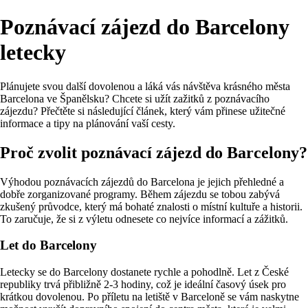
Poznávací zájezd do Barcelony
letecky
Plánujete svou další dovolenou a láká vás návštěva krásného města
Barcelona ve Španělsku? Chcete si užít zažitků z poznávacího
zájezdu? Přečtěte si následující článek, který vám přinese užitečné
informace a tipy na plánování vaší cesty.
Proč zvolit poznávací zájezd do Barcelony?
Výhodou poznávacích zájezdů do Barcelona je jejich přehledné a
dobře zorganizované programy. Během zájezdu se tobou zabývá
zkušený průvodce, který má bohaté znalosti o místní kultuře a historii.
To zaručuje, že si z výletu odnesete co nejvíce informací a zážitků.
Let do Barcelony
Letecky se do Barcelony dostanete rychle a pohodlně. Let z České
republiky trvá přibližně 2-3 hodiny, což je ideální časový úsek pro
krátkou dovolenou. Po příletu na letiště v Barceloně se vám naskytne